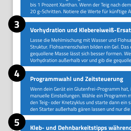
bis 1 Prozent Xanthan. Wenn der Teig nach dem 
20 g-Schritten. Notiere die Werte für künftige
Vorhydration und Klebereiweiß-Ersat
Lasse die Mehlmischung mit Wasser und Flohsa
Struktur. Flohsamenschalen bilden ein Gel. Das e
gequollene Masse lässt sich besser formen. Wen
Vorhydration außerhalb vor und gib die gequoll
Programmwahl und Zeitsteuerung
Wenn dein Gerät ein Glutenfrei-Programm hat, i
manuelle Einstellungen. Wähle ein Programm mit
den Teig- oder Knetzyklus und starte dann ei
den Starter außerhalb gären lassen und nur di
Kleb- und Dehnbarkeitstipps währen