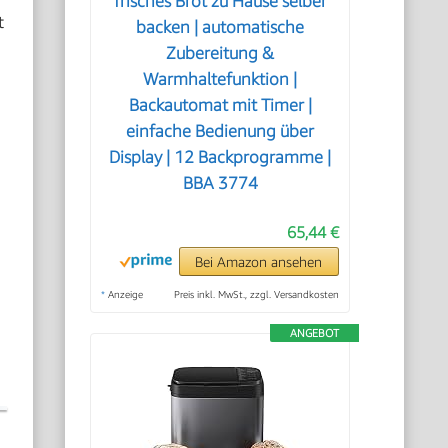
frisches Brot zu Hause selber
t
backen | automatische
Zubereitung &
Warmhaltefunktion |
Backautomat mit Timer |
einfache Bedienung über
Display | 12 Backprogramme |
BBA 3774
65,44 €
Bei Amazon ansehen
*
Anzeige
Preis inkl. MwSt., zzgl. Versandkosten
ANGEBOT