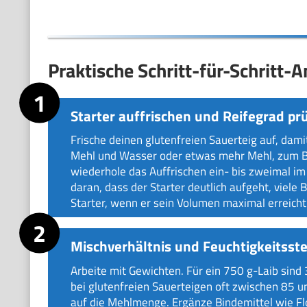
Praktische Schritt-für-Schritt-A
Starter auffrischen und Reifegrad pr
Frische deinen glutenfreien Sauerteig auf, damit
Mehl und Wasser oder etwas mehr Mehl, zum Be
wiederhole das Auffrischen ein- bis zweimal im 
daran, dass der Starter deutlich aufgeht, viele
Starter, wenn er sein Volumen maximal erreicht
Mischverhältnis und Feuchtigkeitsst
Arbeite mit Gewichten. Für ein 750 g-Laib sind 
bei glutenfreien Sauerteigen oft zwischen 85 
auf die Mehlmenge. Ergänze Bindemittel wie Fl