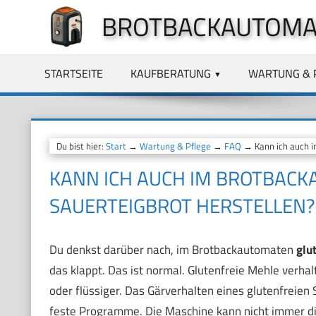
Zum
BROTBACKAUTOMA
Inhalt
springen
STARTSEITE
KAUFBERATUNG
WARTUNG & 
Du bist hier:
Start
→
Wartung & Pflege
→
FAQ
→ Kann ich auch i
KANN ICH AUCH IM BROTBACK
SAUERTEIGBROT HERSTELLEN?
Du denkst darüber nach, im Brotbackautomaten
glu
das klappt. Das ist normal. Glutenfreie Mehle verhalt
oder flüssiger. Das Gärverhalten eines glutenfreien
feste Programme. Die Maschine kann nicht immer di