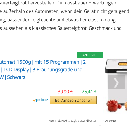
Sauerteigbrot herzustellen. Du musst aber Erwartungen
te außerhalb des Automaten, wenn dein Gerät nicht genügend
hung, passender Teigfeuchte und etwas Feinabstimmung
rs aussehen als klassisches Sauerteigbrot. Geschmack und
ANGEBOT
utomat 1500g | mit 15 Programmen | 2
 | LCD Display | 3 Bräunungsgrade und
W | Schwarz
❯
89,90 €
76,41 €
Bei Amazon ansehen
Preis inkl. MwSt., zzgl. Versandkosten
*
Anzeige