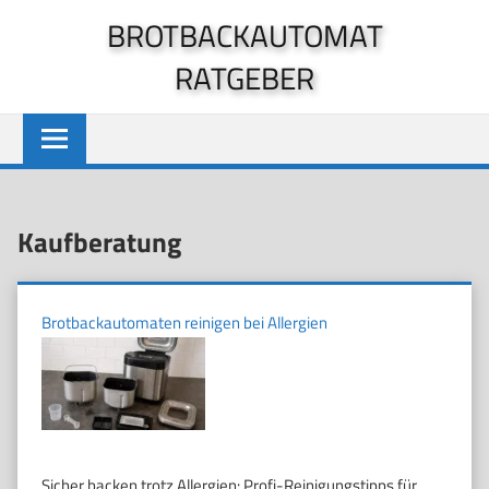
Zum
BROTBACKAUTOMAT
Inhalt
RATGEBER
springen
Kaufberatung
Brotbackautomaten reinigen bei Allergien
Sicher backen trotz Allergien: Profi-Reinigungstipps für