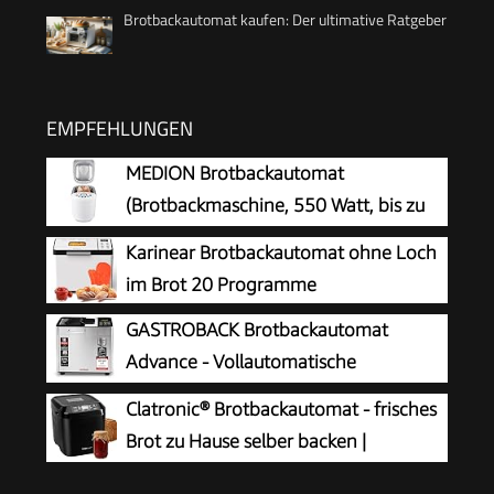
Brotbackautomat kaufen: Der ultimative Ratgeber
EMPFEHLUNGEN
MEDION Brotbackautomat
(Brotbackmaschine, 550 Watt, bis zu
1000g, 19 Backprogramme, 3
Karinear Brotbackautomat ohne Loch
Bräunungsgrade, Warmhaltefunktion,
im Brot 20 Programme
Zeitvorwahl MD 11011)
GASTROBACK Brotbackautomat
Advance - Vollautomatische
Brotbackmaschine + 18 Programmen
Clatronic® Brotbackautomat - frisches
inkl. Joghurtmaschine, Timer-Funktion,
Brot zu Hause selber backen |
Zutatenfach, Sichtfenster, Brotautomat /
automatische Zubereitung &
Backmaschine in Edelstahl Optik