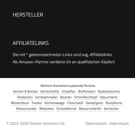
Warmhaltefunktion | Backautomat mit Timer |
einfache Bedienung über Display | 12
HERSTELLER
Backprogramme | BBA 3774
AFFILIATELINKS
Die mit * gekennzeichneten Links sind sog. Affiliatelinks.
Als Amazon-Partner verdiene ich an qualifizierten Käufen!
Weitere thematisch passende Portale:
Kochen & Backen
·
Küchenhelfer
·
Entsafter
·
Waffeleisen
·
Nudelmaschine
·
Reiskocher
·
Sandwichmaker
·
Beamer
·
Schnellkochtopf
·
Vakuumierer
Messerblock
·
Toaster
·
Küchenwaage
·
Fleischwolf
·
Dampfgarer
·
Bratpfanne
·
Allesschneider
·
Mülleimer
·
Schneidebrett
·
Messerschärfer
·
Eierkocher
© 2023-2026
Ostsee-Ventures UG
Datenschutz
·
Impressum