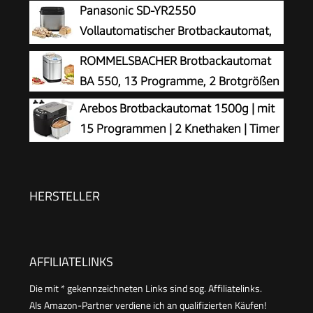
1000g, 19 Backprogramme, 3
Panasonic SD-YR2550
Bräunungsgrade, Warmhaltefunktion,
Vollautomatischer Brotbackautomat,
Zeitvorwahl MD 11011)
horizontales Design, Rosinen-
ROMMELSBACHER Brotbackautomat
Nussverteiler und Hefespender, 31 automatische
BA 550, 13 Programme, 2 Brotgrößen
Programme, zwei Temperatursensoren, 13-
Arebos Brotbackautomat 1500g | mit
Stunden-Zeitvorwahl, Silber
15 Programmen | 2 Knethaken | Timer
| LCD Display | 3 Bräunungsgrade und
Brotgrößen | 850 W | Schwarz
HERSTELLER
AFFILIATELINKS
Die mit * gekennzeichneten Links sind sog. Affiliatelinks.
Als Amazon-Partner verdiene ich an qualifizierten Käufen!