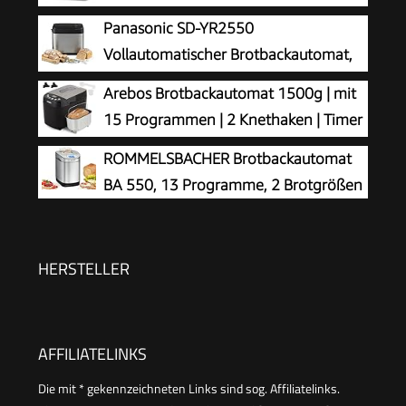
Zutatenfach & Doppelheizung
Panasonic SD-YR2550
Vollautomatischer Brotbackautomat,
horizontales Design, Rosinen-
Arebos Brotbackautomat 1500g | mit
Nussverteiler und Hefespender, 31 automatische
15 Programmen | 2 Knethaken | Timer
Programme, zwei Temperatursensoren, 13-
| LCD Display | 3 Bräunungsgrade und
ROMMELSBACHER Brotbackautomat
Stunden-Zeitvorwahl, Silber
Brotgrößen | 850 W | Schwarz
BA 550, 13 Programme, 2 Brotgrößen
HERSTELLER
AFFILIATELINKS
Die mit * gekennzeichneten Links sind sog. Affiliatelinks.