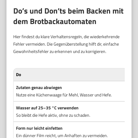
Do’s und Don’ts beim Backen mit
dem Brotbackautomaten
Hier findest du klare Verhaltensregeln, die wiederkehrende
Fehler vermeiden. Die Gegenüberstellung hilft dir, einfache
Gewohnheitsfehler zu erkennen und zu korrigieren.
Do
Do
Zutaten genau abwiegen
Na
Nutze eine Küchenwaage für Mehl, Wasser und Hefe.
Zuf
Wasser auf 25–35 °C verwenden
Se
So bleibt die Hefe aktiv, ohne zu schaden.
Tem
Form nur leicht einfetten
St
Ein dünner Film reicht, um Anhaften zu vermeiden.
Zu 