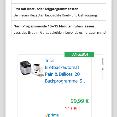
Erst mit Knet- oder Teigprogramm testen
Gl
Bei neuen Rezepten beobachte Knet- und Gehvorgang.
Du 
Nach Programmende 10–15 Minuten ruhen lassen
Di
Lass das Brot im Gerät abkühlen, bevor du es herausnimmst.
Da
ANGEBOT
Tefal
Brotbackautomat
Pain & Délices, 20
Backprogramme, 3
Brotgrößen und
Bräunungsstufen
99,99 €
einstellbar, auch für
Kuchen - Pizza -
149,99 €
Nudelteig, Backform