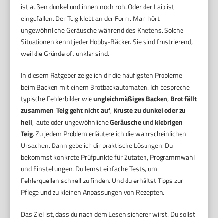
ist außen dunkel und innen noch roh. Oder der Laib ist
eingefallen. Der Teig klebt an der Form. Man hört
ungewöhnliche Geräusche während des Knetens. Solche
Situationen kennt jeder Hobby-Bäcker. Sie sind frustrierend,
weil die Gründe oft unklar sind.
In diesem Ratgeber zeige ich dir die häufigsten Probleme
beim Backen mit einem Brotbackautomaten. Ich bespreche
typische Fehlerbilder wie
ungleichmäßiges Backen
,
Brot fällt
zusammen
,
Teig geht nicht auf
,
Kruste zu dunkel oder zu
hell
, laute oder ungewöhnliche
Geräusche
und
klebrigen
Teig
. Zu jedem Problem erläutere ich die wahrscheinlichen
Ursachen. Dann gebe ich dir praktische Lösungen. Du
bekommst konkrete Prüfpunkte für Zutaten, Programmwahl
und Einstellungen. Du lernst einfache Tests, um
Fehlerquellen schnell zu finden. Und du erhältst Tipps zur
Pflege und zu kleinen Anpassungen von Rezepten.
Das Ziel ist, dass du nach dem Lesen sicherer wirst. Du sollst