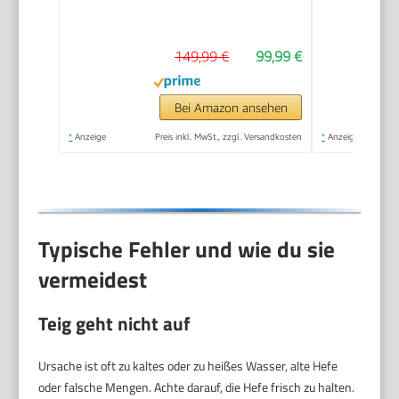
Brotgrößen und
Bräunungsstufen
149,99 €
99,99 €
einstellbar, auch für
Kuchen - Pizza -
Nudelteig, Backform
Bei Amazon ansehen
antihaftbeschichtet,
*
Anzeige
Preis inkl. MwSt., zzgl. Versandkosten
*
Anzeige
schwarz/Edelstahl,
PF240E
Typische Fehler und wie du sie
vermeidest
Teig geht nicht auf
Ursache ist oft zu kaltes oder zu heißes Wasser, alte Hefe
oder falsche Mengen. Achte darauf, die Hefe frisch zu halten.