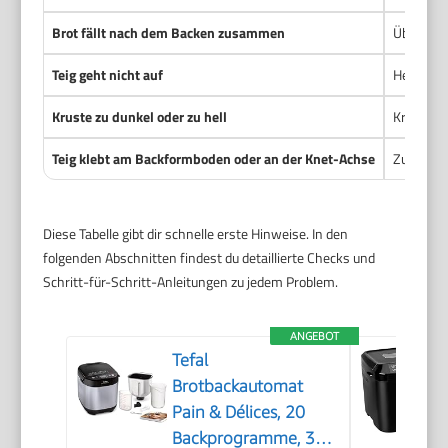
Brot fällt nach dem Backen zusammen
Übergega
Teig geht nicht auf
Hefe ist 
Kruste zu dunkel oder zu hell
Krustein
Teig klebt am Backformboden oder an der Knet-Achse
Zu hohe H
Diese Tabelle gibt dir schnelle erste Hinweise. In den
folgenden Abschnitten findest du detaillierte Checks und
Schritt-für-Schritt-Anleitungen zu jedem Problem.
ANGEBOT
Tefal
Brotbackautomat
Pain & Délices, 20
Backprogramme, 3