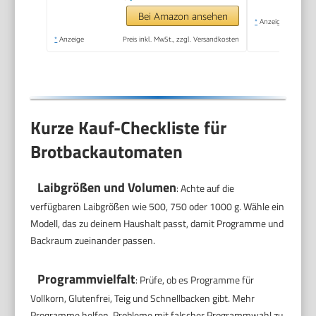
antihaftbeschichtet,
Bei Amazon ansehen
*
Anzeige
schwarz/Edelstahl,
*
Anzeige
Preis inkl. MwSt., zzgl. Versandkosten
PF240E
Kurze Kauf-Checkliste für
Brotbackautomaten
Laibgrößen und Volumen
: Achte auf die
verfügbaren Laibgrößen wie 500, 750 oder 1000 g. Wähle ein
Modell, das zu deinem Haushalt passt, damit Programme und
Backraum zueinander passen.
Programmvielfalt
: Prüfe, ob es Programme für
Vollkorn, Glutenfrei, Teig und Schnellbacken gibt. Mehr
Programme helfen, Probleme mit falscher Programmwahl zu