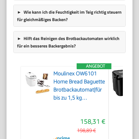
Wie kann ich die Feuchtigkeit im Teig richtig steuern
für gleichmäßiges Backen?
Hilft das Reinigen des Brotbackautomaten wirklich
für ein besseres Backergebnis?
ANGEBOT
Moulinex OW6101
Home Bread Baguette
Brotbackautomat|für
bis zu 1,5 kg
Brot|16Programme|hausgemachtes
Brot|antihaftbeschichtete
158,31 €
Brotform|
inkl.Baguettebleche
198,89 €
&Rezeptheft|1650W|29x27x33cmW