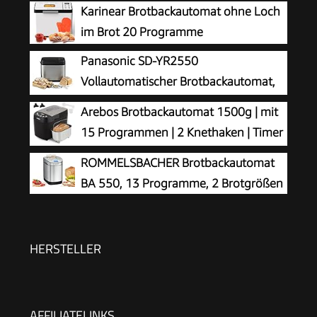
Karinear Brotbackautomat ohne Loch
im Brot 20 Programme
Panasonic SD-YR2550
Vollautomatischer Brotbackautomat,
horizontales Design, Rosinen-
Arebos Brotbackautomat 1500g | mit
Nussverteiler und Hefespender, 31 automatische
15 Programmen | 2 Knethaken | Timer
Programme, zwei Temperatursensoren, 13-
| LCD Display | 3 Bräunungsgrade und
ROMMELSBACHER Brotbackautomat
Stunden-Zeitvorwahl, Silber
Brotgrößen | 850 W | Schwarz
BA 550, 13 Programme, 2 Brotgrößen
HERSTELLER
AFFILIATELINKS