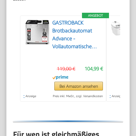
ANGEBOT
GASTROBACK
Brotbackautomat
Advance -
Vollautomatische
Brotbackmaschine +
18 Programmen inkl.
119,00 €
104,99 €
Joghurtmaschine,
Timer-Funktion,
Zutatenfach,
Bei Amazon ansehen
Sichtfenster,
*
Anzeige
Preis inkl. MwSt., zzgl. Versandkosten
*
Anzeige
Brotautomat /
Backmaschine in
Edelstahl Optik
Für wen ist gleichmäßiges