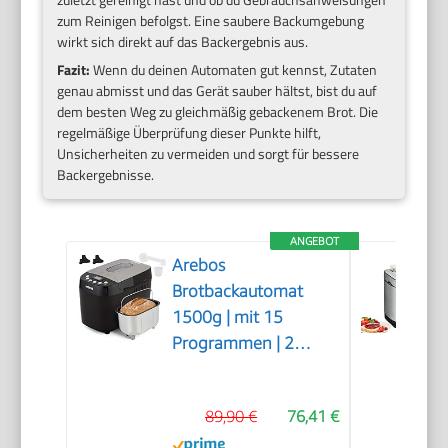
zum Reinigen befolgst. Eine saubere Backumgebung
wirkt sich direkt auf das Backergebnis aus.
Fazit:
Wenn du deinen Automaten gut kennst, Zutaten
genau abmisst und das Gerät sauber hältst, bist du auf
dem besten Weg zu gleichmäßig gebackenem Brot. Die
regelmäßige Überprüfung dieser Punkte hilft,
Unsicherheiten zu vermeiden und sorgt für bessere
Backergebnisse.
ANGEBOT
Arebos
Brotbackautomat
1500g | mit 15
Programmen | 2
Knethaken | Timer |
LCD Display | 3
89,90 €
76,41 €
Bräunungsgrade und
Brotgrößen | 850 W |