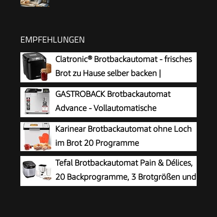
EMPFEHLUNGEN
Clatronic® Brotbackautomat - frisches
Brot zu Hause selber backen |
automatische Zubereitung &
GASTROBACK Brotbackautomat
Warmhaltefunktion | Backautomat mit Timer |
Advance - Vollautomatische
einfache Bedienung über Display | 12
Brotbackmaschine + 18 Programmen
Karinear Brotbackautomat ohne Loch
Backprogramme | BBA 3774
inkl. Joghurtmaschine, Timer-Funktion,
im Brot 20 Programme
Zutatenfach, Sichtfenster, Brotautomat /
Tefal Brotbackautomat Pain & Délices,
Backmaschine in Edelstahl Optik
20 Backprogramme, 3 Brotgrößen und
Bräunungsstufen einstellbar, auch für
Kuchen - Pizza - Nudelteig, Backform