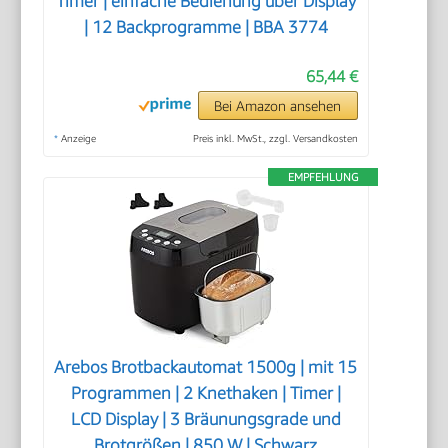
Timer | einfache Bedienung über Display
| 12 Backprogramme | BBA 3774
65,44 €
Bei Amazon ansehen
*
Anzeige
Preis inkl. MwSt., zzgl. Versandkosten
EMPFEHLUNG
Arebos Brotbackautomat 1500g | mit 15
Programmen | 2 Knethaken | Timer |
LCD Display | 3 Bräunungsgrade und
Brotgrößen | 850 W | Schwarz