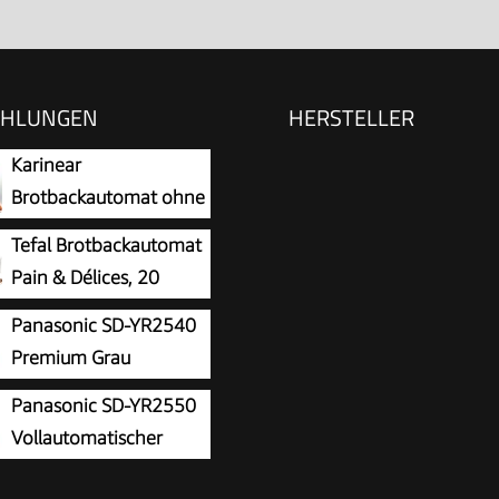
EHLUNGEN
HERSTELLER
Karinear
Brotbackautomat ohne
Loch im Brot 20
Tefal Brotbackautomat
mme
Pain & Délices, 20
Backprogramme, 3
Panasonic SD-YR2540
ßen und Bräunungsstufen
Premium Grau
bar, auch für Kuchen -
Vollautomatischer
Panasonic SD-YR2550
Nudelteig, Backform
kautomat, horizontales
Vollautomatischer
beschichtet,
und Hefespender, 32
Brotbackautomat,
/Edelstahl, PF240E
ische Programme, zwei