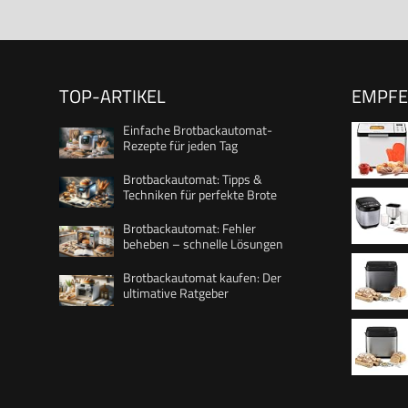
TOP-ARTIKEL
EMPF
Einfache Brotbackautomat-
Rezepte für jeden Tag
Brotbackautomat: Tipps &
Techniken für perfekte Brote
Progra
Brotbackautomat: Fehler
beheben – schnelle Lösungen
Brotbackautomat kaufen: Der
Brotgrö
ultimative Ratgeber
einstell
Pizza - 
Brotbac
antihaft
Design 
schwarz
automat