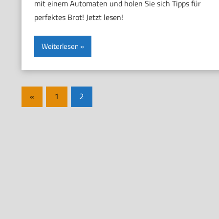
mit einem Automaten und holen Sie sich Tipps für
perfektes Brot! Jetzt lesen!
Weiterlesen
Seitennummerierung
Vorherige
«
1
2
Beiträge
der
Beiträge