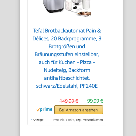
Tefal Brotbackautomat Pain &
Délices, 20 Backprogramme, 3
Brotgrößen und
Bräunungsstufen einstellbar,
auch für Kuchen - Pizza -
Nudelteig, Backform
antihaftbeschichtet,
schwarz/Edelstahl, PF240E
149,99 €
99,99 €
Bei Amazon ansehen
*
Anzeige
Preis inkl. MwSt., zzgl. Versandkosten