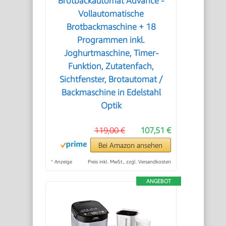
Brotbackautomat Advance -
Vollautomatische
Brotbackmaschine + 18
Programmen inkl.
Joghurtmaschine, Timer-
Funktion, Zutatenfach,
Sichtfenster, Brotautomat /
Backmaschine in Edelstahl
Optik
119,00 €
107,51 €
Bei Amazon ansehen
*
Anzeige
Preis inkl. MwSt., zzgl. Versandkosten
ANGEBOT