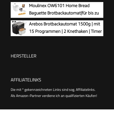
Brotbackmaschine + 18 Programmen
Moulinex OW6101 Home Bread
inkl. Joghurtmaschine, Timer-Funktion,
Baguette Brotbackautomat|für bis zu
Zutatenfach, Sichtfenster, Brotautomat /
1,5 kg
Arebos Brotbackautomat 1500g | mit
Backmaschine in Edelstahl Optik
Brot|16Programme|hausgemachtes
15 Programmen | 2 Knethaken | Timer
Brot|antihaftbeschichtete Brotform|
| LCD Display | 3 Bräunungsgrade und
inkl.Baguettebleche
Brotgrößen | 850 W | Schwarz
&Rezeptheft|1650W|29x27x33cmWeiß
HERSTELLER
AFFILIATELINKS
Die mit * gekennzeichneten Links sind sog. Affiliatelinks.
Als Amazon-Partner verdiene ich an qualifizierten Käufen!