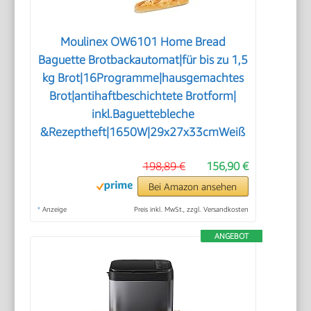
Moulinex OW6101 Home Bread
Baguette Brotbackautomat|für bis zu 1,5
kg Brot|16Programme|hausgemachtes
Brot|antihaftbeschichtete Brotform|
inkl.Baguettebleche
&Rezeptheft|1650W|29x27x33cmWeiß
198,89 €
156,90 €
Bei Amazon ansehen
*
Anzeige
Preis inkl. MwSt., zzgl. Versandkosten
ANGEBOT