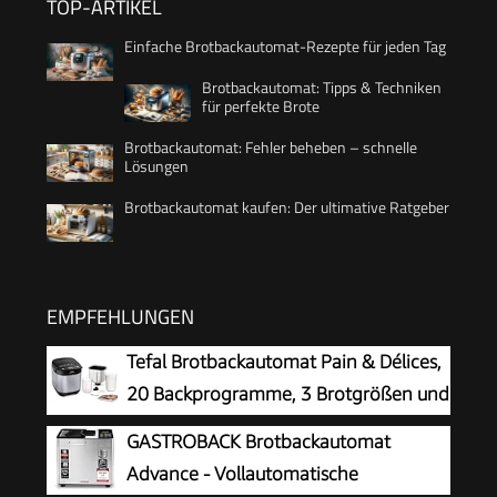
TOP-ARTIKEL
Einfache Brotbackautomat-Rezepte für jeden Tag
Brotbackautomat: Tipps & Techniken
für perfekte Brote
Brotbackautomat: Fehler beheben – schnelle
Lösungen
Brotbackautomat kaufen: Der ultimative Ratgeber
EMPFEHLUNGEN
Tefal Brotbackautomat Pain & Délices,
20 Backprogramme, 3 Brotgrößen und
Bräunungsstufen einstellbar, auch für
GASTROBACK Brotbackautomat
Kuchen - Pizza - Nudelteig, Backform
Advance - Vollautomatische
antihaftbeschichtet, schwarz/Edelstahl, PF240E