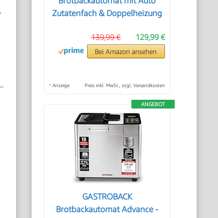
Brotbackautomat mit Auto
.
Zutatenfach & Doppelheizung
139,99 €
129,99 €
Bei Amazon ansehen
*
Anzeige
Preis inkl. MwSt., zzgl. Versandkosten
ANGEBOT
GASTROBACK
Brotbackautomat Advance -