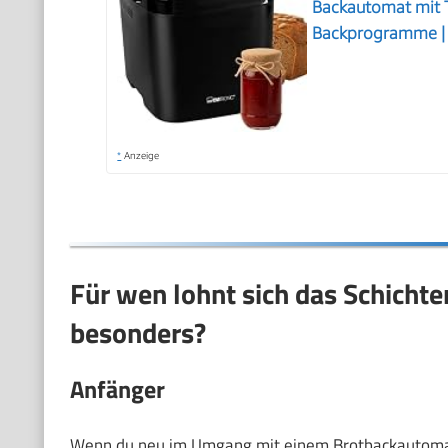
Backautomat mit T
Backprogramme |
*
Anzeige
Für wen lohnt sich das Schicht
besonders?
Anfänger
Wenn du neu im Umgang mit einem Brotbackautomaten