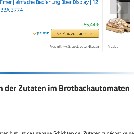
imer | einfache Bedienung über Display | 12
❯
 BBA 3774
65,44 €
Bei Amazon ansehen
Preis inkl. MwSt., zzgl. Versandkosten
*
Anzeige
en der Zutaten im Brotbackautomaten
 bist, ist das genaue Schichten der Zutaten zunächst keine