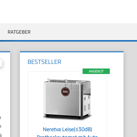
RATGEBER
BESTSELLER
ANGEBOT
n
n
Neretva Leise(≤30dB)
s