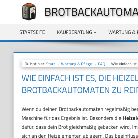
Zum
BROTBACKAUTOMA
Inhalt
springen
STARTSEITE
KAUFBERATUNG
WARTUNG & 
Du bist hier:
Start
→
Wartung & Pflege
→
FAQ
→ Wie einfach ist
WIE EINFACH IST ES, DIE HEIZ
BROTBACKAUTOMATEN ZU REI
Wenn du deinen Brotbackautomaten regelmäßig benut
Maschine für das Ergebnis ist. Besonders die
Heize
dafür, dass dein Brot gleichmäßig gebacken wird. Im
sich an den Heizelementen ablagern. Das beeinflusst