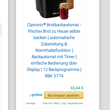
Clatronic® Brotbackautomat -
frisches Brot zu Hause selber
backen | automatische
Zubereitung &
Warmhaltefunktion |
Backautomat mit Timer |
einfache Bedienung über
Display | 12 Backprogramme |
BBA 3774
65,44 €
Bei Amazon ansehen
*
Anzeige
Preis inkl. MwSt., zzgl. Versandkosten