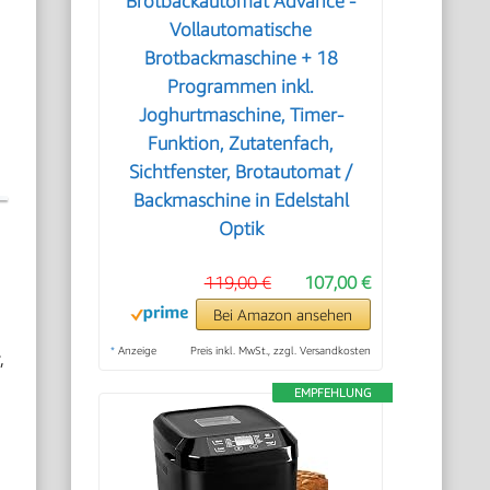
Brotbackautomat Advance -
Vollautomatische
Brotbackmaschine + 18
Programmen inkl.
Joghurtmaschine, Timer-
Funktion, Zutatenfach,
Sichtfenster, Brotautomat /
Backmaschine in Edelstahl
Optik
119,00 €
107,00 €
Bei Amazon ansehen
*
Anzeige
Preis inkl. MwSt., zzgl. Versandkosten
,
EMPFEHLUNG