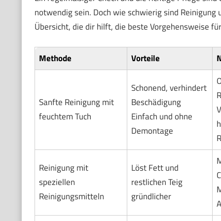
notwendig sein. Doch wie schwierig sind Reinigung 
Übersicht, die dir hilft, die beste Vorgehensweise 
Methode
Vorteile
N
O
Schonend, verhindert
R
Sanfte Reinigung mit
Beschädigung
V
feuchtem Tuch
Einfach und ohne
h
Demontage
R
M
Reinigung mit
Löst Fett und
C
speziellen
restlichen Teig
M
Reinigungsmitteln
gründlicher