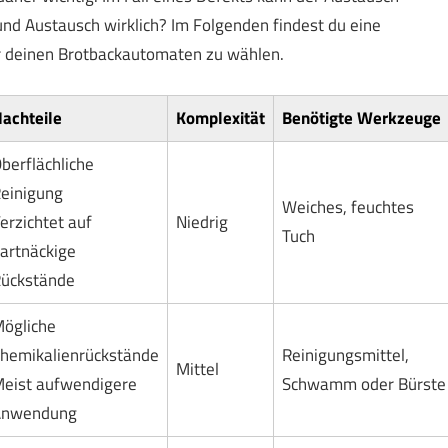
und Austausch wirklich? Im Folgenden findest du eine
für deinen Brotbackautomaten zu wählen.
achteile
Komplexität
Benötigte Werkzeuge
berflächliche
einigung
Weiches, feuchtes
erzichtet auf
Niedrig
Tuch
artnäckige
ückstände
ögliche
hemikalienrückstände
Reinigungsmittel,
Mittel
eist aufwendigere
Schwamm oder Bürste
Anwendung