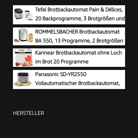
Tefal Brotbackautomat Pain & Délices,
20 Backprogramme, 3 Brotgrößen und
Bräunungsstufen einstellbar, auch für
ROMMELSBACHER Brotbackautomat
Kuchen - Pizza - Nudelteig, Backform
BA 550, 13 Programme, 2 Brotgrößen
antihaftbeschichtet, schwarz/Edelstahl, PF240E
Karinear Brotbackautomat ohne Loch
im Brot 20 Programme
Panasonic SD-YR2550
Vollautomatischer Brotbackautomat,
horizontales Design, Rosinen-
Nussverteiler und Hefespender, 31 automatische
Programme, zwei Temperatursensoren, 13-
HERSTELLER
Stunden-Zeitvorwahl, Silber