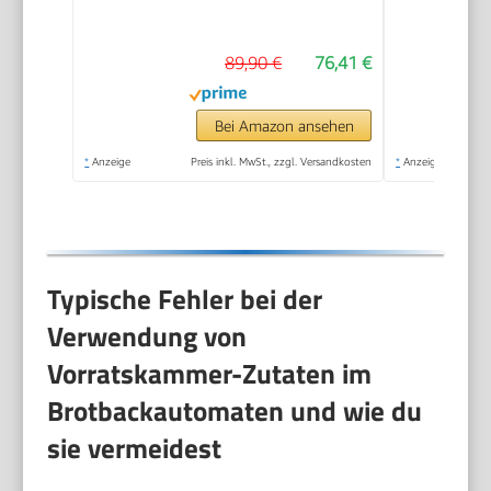
Knethaken | Timer |
LCD Display | 3
89,90 €
76,41 €
Bräunungsgrade und
Brotgrößen | 850 W |
Schwarz
Bei Amazon ansehen
*
Anzeige
Preis inkl. MwSt., zzgl. Versandkosten
*
Anzeige
Typische Fehler bei der
Verwendung von
Vorratskammer-Zutaten im
Brotbackautomaten und wie du
sie vermeidest