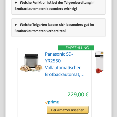
Welche Funktion ist bei der Teigvorbereitung im
Brotbackautomaten besonders wichtig?
Welche Teigarten lassen sich besonders gut im
Brotbackautomaten vorbereiten?
EMPFEHLUNG
Panasonic SD-
YR2550
Vollautomatischer
Brotbackautomat,
horizontales Design,
Rosinen-Nussverteiler
229,00 €
und Hefespender, 31
automatische
Programme, zwei
Bei Amazon ansehen
Temperatursensoren,