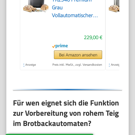
Grau
Vollautomatischer
Brotbackautomat,
horizontales Design
229,00 €
und Hefespender, 32
automatische
Programme, zwei
Bei Amazon ansehen
Temperatursensoren,
*
Anzeige
Preis inkl. MwSt., zzgl. Versandkosten
*
Anzeige
13-Stunden-
Zeitvorwahl, Grau
Für wen eignet sich die Funktion
zur Vorbereitung von rohem Teig
im Brotbackautomaten?