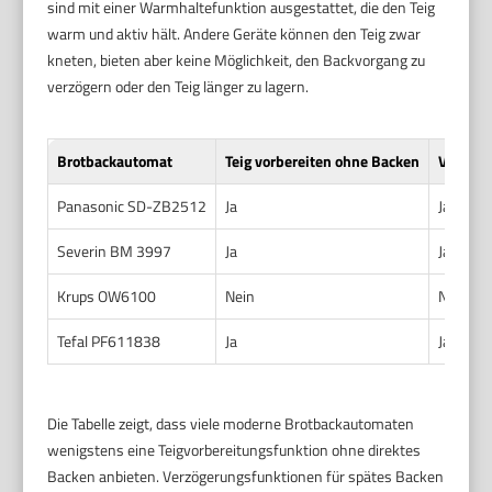
sind mit einer Warmhaltefunktion ausgestattet, die den Teig
warm und aktiv hält. Andere Geräte können den Teig zwar
kneten, bieten aber keine Möglichkeit, den Backvorgang zu
verzögern oder den Teig länger zu lagern.
Brotbackautomat
Teig vorbereiten ohne Backen
Verzöge
Panasonic SD-ZB2512
Ja
Ja, bis 
Severin BM 3997
Ja
Ja, bis 
Krups OW6100
Nein
Nein
Tefal PF611838
Ja
Ja, bis 
Die Tabelle zeigt, dass viele moderne Brotbackautomaten
wenigstens eine Teigvorbereitungsfunktion ohne direktes
Backen anbieten. Verzögerungsfunktionen für spätes Backen