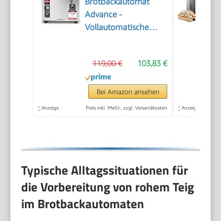
Brotbackautomat
Advance -
Vollautomatische
Brotbackmaschine +
18 Programmen inkl.
119,00 €
103,83 €
Joghurtmaschine,
Timer-Funktion,
Zutatenfach,
Bei Amazon ansehen
Sichtfenster,
*
Anzeige
Preis inkl. MwSt., zzgl. Versandkosten
*
Anzeige
Brotautomat /
Backmaschine in
Edelstahl Optik
Typische Alltagssituationen für
die Vorbereitung von rohem Teig
im Brotbackautomaten