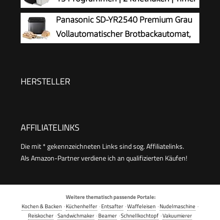
| LCD Display | 3 Bräunungsgrade und
Panasonic SD-YR2540 Premium Grau
Brotgrößen | 850 W | Schwarz
Vollautomatischer Brotbackautomat,
horizontales Design und Hefespender,
32 automatische Programme, zwei
Temperatursensoren, 13-Stunden-Zeitvorwahl,
HERSTELLER
Grau
AFFILIATELINKS
Die mit * gekennzeichneten Links sind sog. Affiliatelinks.
Als Amazon-Partner verdiene ich an qualifizierten Käufen!
Weitere thematisch passende Portale:
Kochen & Backen
·
Küchenhelfer
·
Entsafter
·
Waffeleisen
·
Nudelmaschine
·
Reiskocher
·
Sandwichmaker
·
Beamer
·
Schnellkochtopf
·
Vakuumierer