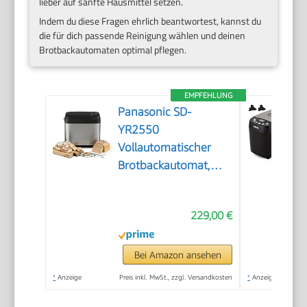
lieber auf sanfte Hausmittel setzen.
Indem du diese Fragen ehrlich beantwortest, kannst du
die für dich passende Reinigung wählen und deinen
Brotbackautomaten optimal pflegen.
EMPFEHLUNG
Panasonic SD-
YR2550
Vollautomatischer
Brotbackautomat,
horizontales Design,
Rosinen-Nussverteiler
229,00 €
und Hefespender, 31
automatische
Programme, zwei
Bei Amazon ansehen
Temperatursensoren,
*
Anzeige
Preis inkl. MwSt., zzgl. Versandkosten
*
Anzeige
13-Stunden-