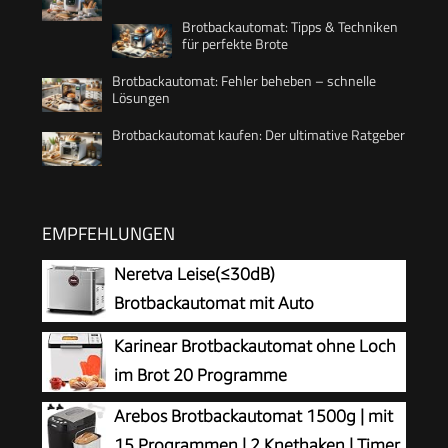
Brotbackautomat: Tipps & Techniken
für perfekte Brote
Brotbackautomat: Fehler beheben – schnelle
Lösungen
Brotbackautomat kaufen: Der ultimative Ratgeber
EMPFEHLUNGEN
Neretva Leise(≤30dB)
Brotbackautomat mit Auto
Zutatenfach & Doppelheizung
Karinear Brotbackautomat ohne Loch
im Brot 20 Programme
Arebos Brotbackautomat 1500g | mit
15 Programmen | 2 Knethaken | Timer