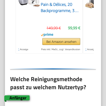
Pain & Délices, 20
Backprogramme, 3
Brotgrößen und
Bräunungsstufen
149,99 €
99,99 €
einstellbar, auch für
Kuchen - Pizza -
Nudelteig, Backform
Bei Amazon ansehen
antihaftbeschichtet,
*
Anzeige
Preis inkl. MwSt., zzgl. Versandkosten
*
Anzeige
schwarz/Edelstahl,
PF240E
Welche Reinigungsmethode
passt zu welchem Nutzertyp?
Anfänger