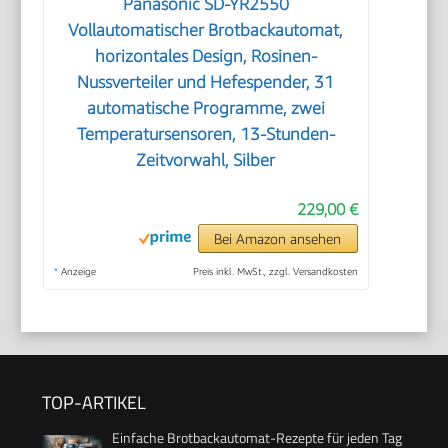
Panasonic SD-YR2550
Vollautomatischer Brotbackautomat,
horizontales Design, Rosinen-
Nussverteiler und Hefespender, 31
automatische Programme, zwei
Temperatursensoren, 13-Stunden-
Zeitvorwahl, Silber
229,00 €
Bei Amazon ansehen
*
Anzeige
Preis inkl. MwSt., zzgl. Versandkosten
TOP-ARTIKEL
Einfache Brotbackautomat-Rezepte für jeden Tag