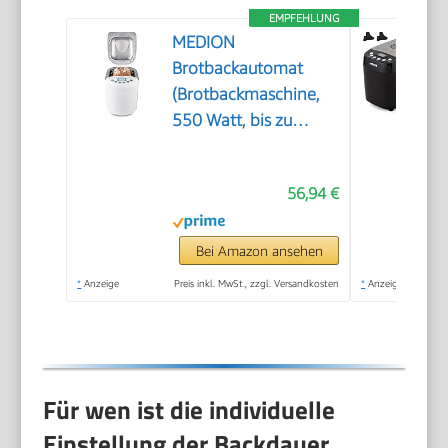
EMPFEHLUNG
MEDION
Brotbackautomat
(Brotbackmaschine,
550 Watt, bis zu
1000g, 19
Backprogramme, 3
56,94 €
Bräunungsgrade,
Warmhaltefunktion,
Zeitvorwahl MD
Bei Amazon ansehen
11011)
*
Anzeige
Preis inkl. MwSt., zzgl. Versandkosten
*
Anzeige
Für wen ist die individuelle
Einstellung der Backdauer