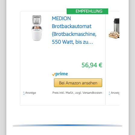
EMPFEHLUNG
MEDION
Brotbackautomat
(Brotbackmaschine,
550 Watt, bis zu
1000g, 19
Backprogramme, 3
56,94 €
Bräunungsgrade,
Warmhaltefunktion,
Zeitvorwahl MD
Bei Amazon ansehen
11011)
*
Anzeige
Preis inkl. MwSt., zzgl. Versandkosten
*
Anzeige