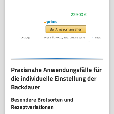
horizontales Design,
Rosinen-Nussverteiler
229,00 €
und Hefespender, 31
automatische
Programme, zwei
Bei Amazon ansehen
Temperatursensoren,
*
Anzeige
Preis inkl. MwSt., zzgl. Versandkosten
*
Anzeige
13-Stunden-
Zeitvorwahl, Silber
Praxisnahe Anwendungsfälle für
die individuelle Einstellung der
Backdauer
Besondere Brotsorten und
Rezeptvariationen