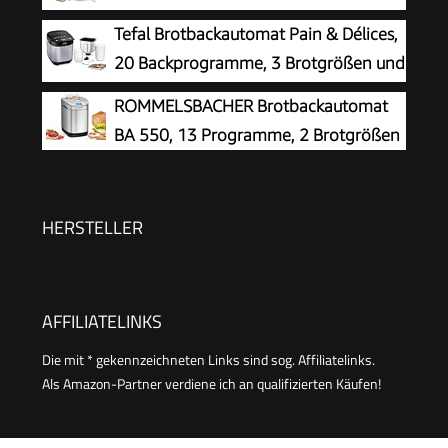
Zeitvorwahl MD 11011)
horizontales Design, Rosinen-
Tefal Brotbackautomat Pain & Délices,
Nussverteiler und Hefespender, 31 automatische
20 Backprogramme, 3 Brotgrößen und
Programme, zwei Temperatursensoren, 13-
Bräunungsstufen einstellbar, auch für
ROMMELSBACHER Brotbackautomat
Stunden-Zeitvorwahl, Silber
Kuchen - Pizza - Nudelteig, Backform
BA 550, 13 Programme, 2 Brotgrößen
antihaftbeschichtet, schwarz/Edelstahl, PF240E
HERSTELLER
AFFILIATELINKS
Die mit * gekennzeichneten Links sind sog. Affiliatelinks.
Als Amazon-Partner verdiene ich an qualifizierten Käufen!