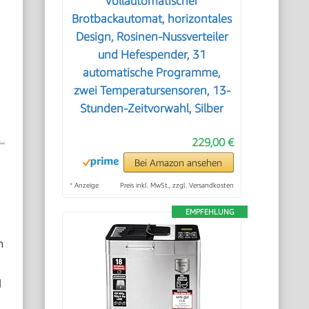
Vollautomatischer
Brotbackautomat, horizontales
Design, Rosinen-Nussverteiler
und Hefespender, 31
automatische Programme,
zwei Temperatursensoren, 13-
Stunden-Zeitvorwahl, Silber
229,00 €
Bei Amazon ansehen
*
Anzeige
Preis inkl. MwSt., zzgl. Versandkosten
EMPFEHLUNG
m
d