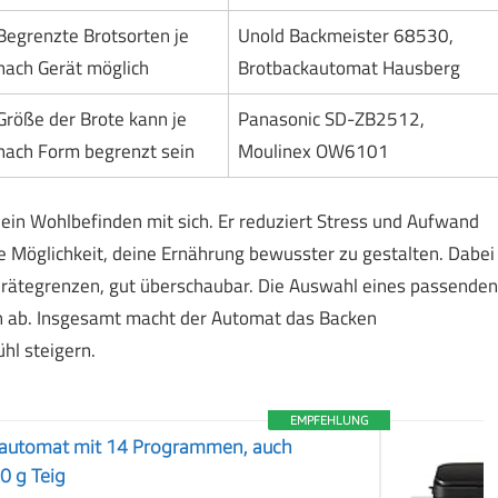
Begrenzte Brotsorten je
Unold Backmeister 68530,
nach Gerät möglich
Brotbackautomat Hausberg
Größe der Brote kann je
Panasonic SD-ZB2512,
nach Form begrenzt sein
Moulinex OW6101
dein Wohlbefinden mit sich. Er reduziert Stress und Aufwand
die Möglichkeit, deine Ernährung bewusster zu gestalten. Dabei
rätegrenzen, gut überschaubar. Die Auswahl eines passenden
en ab. Insgesamt macht der Automat das Backen
hl steigern.
EMPFEHLUNG
automat mit 14 Programmen, auch
00 g Teig