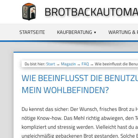
Zum
BROTBACKAUTOMA
Inhalt
springen
STARTSEITE
KAUFBERATUNG
WARTUNG & 
Du bist hier:
Start
→
Magazin
→
FAQ
→ Wie beeinflusst die Ben
WIE BEEINFLUSST DIE BENUT
MEIN WOHLBEFINDEN?
Du kennst das sicher: Der Wunsch, frisches Brot zu H
nötige Know-how. Das Mehl richtig abwiegen, den Te
kompliziert und stressig werden. Vielleicht hast d
ungleichmäßig gebackenen Brot gestanden. Solche 