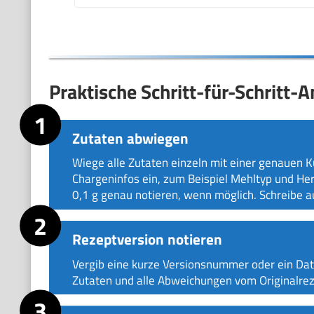
Praktische Schritt-für-Schritt-A
Zutaten abwiegen
Wiege alle Zutaten einzeln mit einer genauen 
Chargeninfos ein, zum Beispiel Mehltyp und Hers
0,1 g genau notieren, wenn möglich. Schreibe a
Rezeptversion notieren
Vergib eine kurze Versionsnummer oder ein Dat
Zutaten und alle Abweichungen vom Originalrez