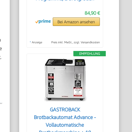
84,90 €
Bei Amazon ansehen
n
*
Anzeige
Preis inkl. MwSt., zzgl. Versandkosten
e
EMPFEHLUNG
,
GASTROBACK
Brotbackautomat Advance -
Vollautomatische