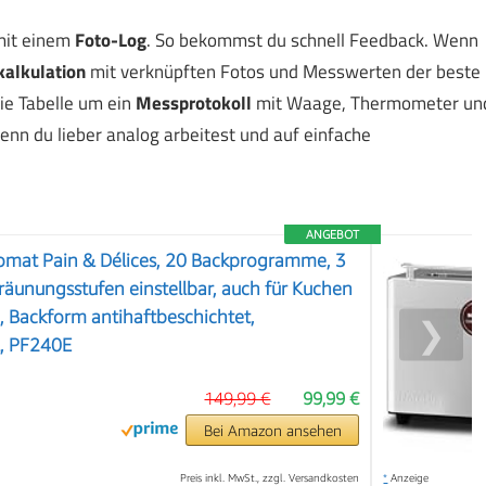
it einem
Foto-Log
. So bekommst du schnell Feedback. Wenn
kalkulation
mit verknüpften Fotos und Messwerten der beste
ie Tabelle um ein
Messprotokoll
mit Waage, Thermometer un
enn du lieber analog arbeitest und auf einfache
ANGEBOT
tomat Pain & Délices, 20 Backprogramme, 3
äunungsstufen einstellbar, auch für Kuchen
g, Backform antihaftbeschichtet,
❯
l, PF240E
149,99 €
99,99 €
Bei Amazon ansehen
Preis inkl. MwSt., zzgl. Versandkosten
*
Anzeige