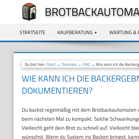
Zum
BROTBACKAUTOMA
Inhalt
springen
STARTSEITE
KAUFBERATUNG
WARTUNG & 
Du bist hier:
Start
→
Tutorials
→
FAQ
→ Wie kann ich die Backer
WIE KANN ICH DIE BACKERGE
DOKUMENTIEREN?
Du backst regelmäßig mit dem Brotbackautomaten und
beim nächsten Mal zu kompakt. Solche Schwankungen
Vielleicht geht dein Brot zu schnell auf. Vielleicht bl
wünschst. Wenn du System ins Backen bringst, kann