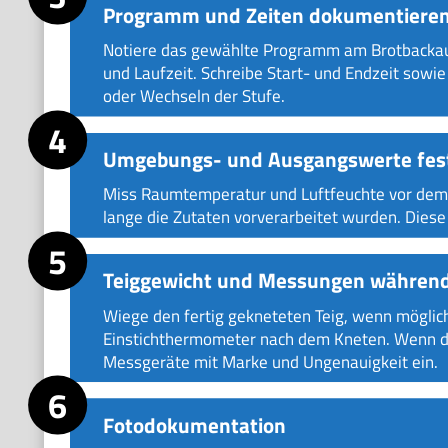
Programm und Zeiten dokumentiere
Notiere das gewählte Programm am Brotbackau
und Laufzeit. Schreibe Start- und Endzeit sowi
oder Wechseln der Stufe.
Umgebungs- und Ausgangswerte fes
Miss Raumtemperatur und Luftfeuchte vor dem S
lange die Zutaten vorverarbeitet wurden. Diese
Teiggewicht und Messungen während 
Wiege den fertig gekneteten Teig, wenn möglic
Einstichthermometer nach dem Kneten. Wenn du 
Messgeräte mit Marke und Ungenauigkeit ein.
Fotodokumentation