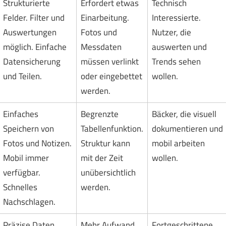
Strukturierte
Erfordert etwas
Technisch
Felder. Filter und
Einarbeitung.
Interessierte.
Auswertungen
Fotos und
Nutzer, die
möglich. Einfache
Messdaten
auswerten und
Datensicherung
müssen verlinkt
Trends sehen
und Teilen.
oder eingebettet
wollen.
werden.
Einfaches
Begrenzte
Bäcker, die visuell
Speichern von
Tabellenfunktion.
dokumentieren und
Fotos und Notizen.
Struktur kann
mobil arbeiten
Mobil immer
mit der Zeit
wollen.
verfügbar.
unübersichtlich
Schnelles
werden.
Nachschlagen.
Präzise Daten.
Mehr Aufwand
Fortgeschrittene