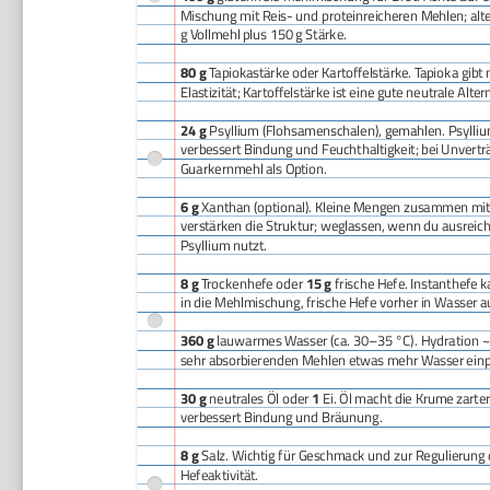
Mischung mit Reis- und proteinreicheren Mehlen; alt
g Vollmehl plus 150 g Stärke.
80 g
Tapiokastärke oder Kartoffelstärke. Tapioka gibt
Elastizität; Kartoffelstärke ist eine gute neutrale Alter
24 g
Psyllium (Flohsamenschalen), gemahlen. Psylli
verbessert Bindung und Feuchthaltigkeit; bei Unverträ
Guarkernmehl als Option.
6 g
Xanthan (optional). Kleine Mengen zusammen mit
verstärken die Struktur; weglassen, wenn du ausreic
Psyllium nutzt.
8 g
Trockenhefe oder
15 g
frische Hefe. Instanthefe k
in die Mehlmischung, frische Hefe vorher in Wasser a
360 g
lauwarmes Wasser (ca. 30–35 °C). Hydration ~9
sehr absorbierenden Mehlen etwas mehr Wasser einp
30 g
neutrales Öl oder
1
Ei. Öl macht die Krume zarter
verbessert Bindung und Bräunung.
8 g
Salz. Wichtig für Geschmack und zur Regulierung 
Hefeaktivität.