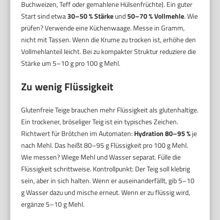
Buchweizen, Teff oder gemahlene Hülsenfrüchte). Ein guter
Start sind etwa
30–50 % Stärke
und
50–70 % Vollmehle
. Wie
prüfen? Verwende eine Küchenwaage. Messe in Gramm,
nicht mit Tassen. Wenn die Krume zu trocken ist, erhöhe den
Vollmehlanteil leicht. Bei zu kompakter Struktur reduziere die
Stärke um 5–10 g pro 100 g Mehl.
Zu wenig Flüssigkeit
Glutenfreie Teige brauchen mehr Flüssigkeit als glutenhaltige.
Ein trockener, bröseliger Teig ist ein typisches Zeichen.
Richtwert für Brötchen im Automaten:
Hydration 80–95 %
je
nach Mehl. Das heißt 80–95 g Flüssigkeit pro 100 g Mehl.
Wie messen? Wiege Mehl und Wasser separat. Fülle die
Flüssigkeit schrittweise. Kontrollpunkt: Der Teig soll klebrig
sein, aber in sich halten. Wenn er auseinanderfällt, gib 5–10
g Wasser dazu und mische erneut. Wenn er zu flüssig wird,
ergänze 5–10 g Mehl.