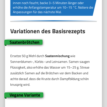
innen noch feucht, backe 3–5 Minuten länger oder
erhöhe die Anfangstemperatur um 10–15 °C. Notiere die
Anpassungen für das nächste Mal.
Variationen des Basisrezepts
Saatenbrötchen
Ersetze 50 g Mehl durch
Saatenmischung
wie
Sonnenblumen-, Kürbis- und Leinsamen. Samen saugen
Flüssigkeit, also erhöhe das Wasser um 15–25 g. Streue
zusätzlich Samen auf die Brötchen vor dem Backen und
achte darauf, dass die Kruste durch Dampfbildung schön
knusprig wird.
Vegane Variante