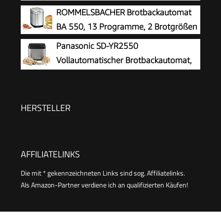
ROMMELSBACHER Brotbackautomat
Grau
BA 550, 13 Programme, 2 Brotgrößen
Panasonic SD-YR2550
Vollautomatischer Brotbackautomat,
horizontales Design, Rosinen-
Nussverteiler und Hefespender, 31 automatische
Programme, zwei Temperatursensoren, 13-
HERSTELLER
Stunden-Zeitvorwahl, Silber
AFFILIATELINKS
Die mit * gekennzeichneten Links sind sog. Affiliatelinks.
Als Amazon-Partner verdiene ich an qualifizierten Käufen!