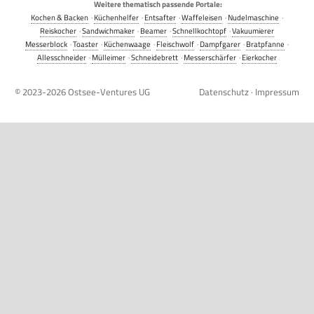
Weitere thematisch passende Portale:
Kochen & Backen
·
Küchenhelfer
·
Entsafter
·
Waffeleisen
·
Nudelmaschine
·
Reiskocher
·
Sandwichmaker
·
Beamer
·
Schnellkochtopf
·
Vakuumierer
Messerblock
·
Toaster
·
Küchenwaage
·
Fleischwolf
·
Dampfgarer
·
Bratpfanne
·
Allesschneider
·
Mülleimer
·
Schneidebrett
·
Messerschärfer
·
Eierkocher
© 2023-2026
Ostsee-Ventures UG
Datenschutz
·
Impressum