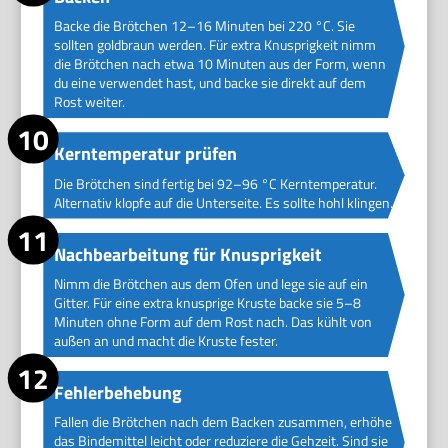
Backe die Brötchen 12–16 Minuten bei 220 °C. Sie
sollten goldbraun werden. Für extra Knusprigkeit nimm
die Brötchen nach etwa 10 Minuten aus der Form, wenn
du eine verwendet hast, und backe sie direkt auf dem
Rost weiter.
Kerntemperatur prüfen
Die Brötchen sind fertig bei 92–96 °C Kerntemperatur.
Alternativ klopfe auf die Unterseite. Es sollte hohl klingen.
Nachbearbeitung für Knusprigkeit
Nimm die Brötchen aus dem Ofen und lege sie auf ein
Gitter. Für eine extra knusprige Kruste backe sie 5–8
Minuten ohne Form auf dem Rost nach. Das kühlt von
außen an und macht die Kruste fester.
Fehlerbehebung
Fallen die Brötchen nach dem Backen zusammen, erhöhe
das Bindemittel leicht oder reduziere die Gehzeit. Sind sie