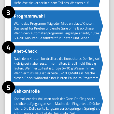
Hefe löse sie vorher in einem Teil des Wassers auf.
Programmwahl
Wähle das Programm Teig oder Mise en place/Kneten.
Das sorgt für Kneten und erste Gare ohne Backphase.
Wenn dein Automatenprogramm Teiglänge erlaubt, nutze
60–90 Minuten Gesamtzeit für Kneten und Gehen.
Knet-Check
Nach dem Kneten kontrolliere die Konsistenz. Der Teig soll
klebrig sein, aber zusammenhalten. Er soll nicht flüssig
laufen. Wenn er zu fest ist, füge 5–10 g Wasser hinzu.
Wenn er zu flüssig ist, arbeite 5–10 g Mehl ein. Mache
diesen Check während einer kurzen Pause im Programm.
Gehkontrolle
Kontrolliere das Volumen nach der Gare. Der Teig sollte
sichtbar aufgegangen sein. Mache den Fingertest. Drücke
leicht. Die Delle sollte langsam zurückspringen. Springt sie
sofort zurück, benötigt der Teig mehr Zeit.