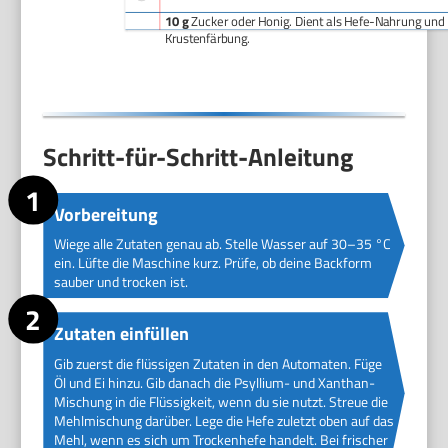
10 g
Zucker oder Honig. Dient als Hefe-Nahrung und 
Krustenfärbung.
Schritt-für-Schritt-Anleitung
Vorbereitung
Wiege alle Zutaten genau ab. Stelle Wasser auf 30–35 °C
ein. Lüfte die Maschine kurz. Prüfe, ob deine Backform
sauber und trocken ist.
Zutaten einfüllen
Gib zuerst die flüssigen Zutaten in den Automaten. Füge
Öl und Ei hinzu. Gib danach die Psyllium- und Xanthan-
Mischung in die Flüssigkeit, wenn du sie nutzt. Streue die
Mehlmischung darüber. Lege die Hefe zuletzt oben auf das
Mehl, wenn es sich um Trockenhefe handelt. Bei frischer