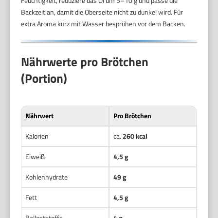
Feuchtigkeit, reduziere das Öl um 5–10 g und passe die
Backzeit an, damit die Oberseite nicht zu dunkel wird. Für
extra Aroma kurz mit Wasser besprühen vor dem Backen.
Nährwerte pro Brötchen
(Portion)
Nährwert
Pro Brötchen
Kalorien
ca.
260 kcal
Eiweiß
4,5 g
Kohlenhydrate
49 g
Fett
4,5 g
Ballaststoffe
4 g