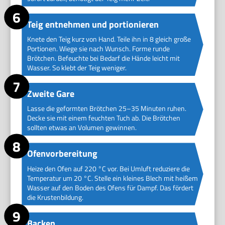
Teig entnehmen und portionieren
Knete den Teig kurz von Hand. Teile ihn in 8 gleich große
Portionen. Wiege sie nach Wunsch. Forme runde
Brötchen. Befeuchte bei Bedarf die Hände leicht mit
Wasser. So klebt der Teig weniger.
Zweite Gare
Lasse die geformten Brötchen 25–35 Minuten ruhen.
Decke sie mit einem feuchten Tuch ab. Die Brötchen
sollten etwas an Volumen gewinnen.
Ofenvorbereitung
Heize den Ofen auf 220 °C vor. Bei Umluft reduziere die
Temperatur um 20 °C. Stelle ein kleines Blech mit heißem
Wasser auf den Boden des Ofens für Dampf. Das fördert
die Krustenbildung.
Backen