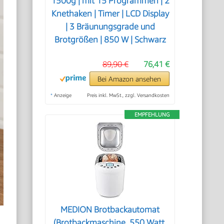
1500g | mit 15 Programmen | 2
Knethaken | Timer | LCD Display
| 3 Bräunungsgrade und
Brotgrößen | 850 W | Schwarz
89,90 €
76,41 €
Bei Amazon ansehen
*
Anzeige
Preis inkl. MwSt., zzgl. Versandkosten
EMPFEHLUNG
MEDION Brotbackautomat
(Brotbackmaschine, 550 Watt,