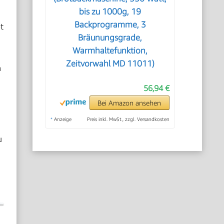
bis zu 1000g, 19
Backprogramme, 3
t
Bräunungsgrade,
Warmhaltefunktion,
Zeitvorwahl MD 11011)
n
56,94 €
Bei Amazon ansehen
*
Anzeige
Preis inkl. MwSt., zzgl. Versandkosten
u