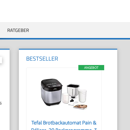
RATGEBER
BESTSELLER
ANGEBOT
s
Tefal Brotbackautomat Pain &