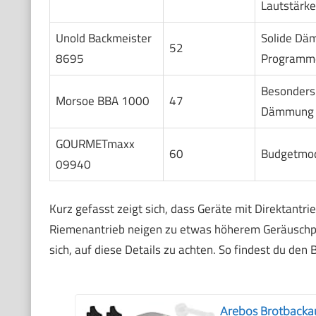
Lautstärk
Unold Backmeister
Solide Dä
52
8695
Programm
Besonders 
Morsoe BBA 1000
47
Dämmung
GOURMETmaxx
60
Budgetmod
09940
Kurz gefasst zeigt sich, dass Geräte mit Direktantri
Riemenantrieb neigen zu etwas höherem Geräuschpege
sich, auf diese Details zu achten. So findest du de
Arebos Brotbacka