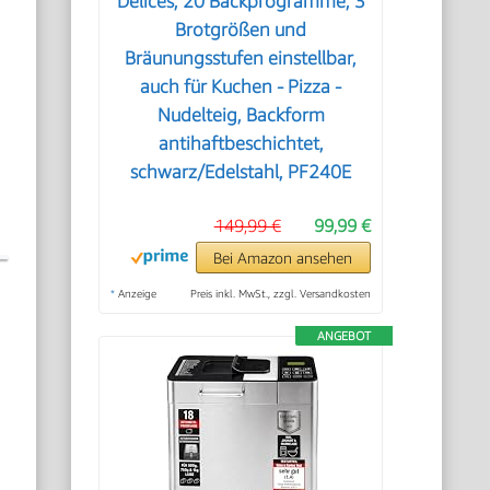
Délices, 20 Backprogramme, 3
Brotgrößen und
Bräunungsstufen einstellbar,
auch für Kuchen - Pizza -
Nudelteig, Backform
antihaftbeschichtet,
schwarz/Edelstahl, PF240E
149,99 €
99,99 €
Bei Amazon ansehen
*
Anzeige
Preis inkl. MwSt., zzgl. Versandkosten
ANGEBOT