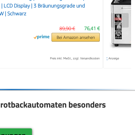
 | LCD Display | 3 Bräunungsgrade und
W | Schwarz
❯
89,90 €
76,41 €
Bei Amazon ansehen
Preis inkl. MwSt., zzgl. Versandkosten
*
Anzeige
 Brotbackautomaten besonders