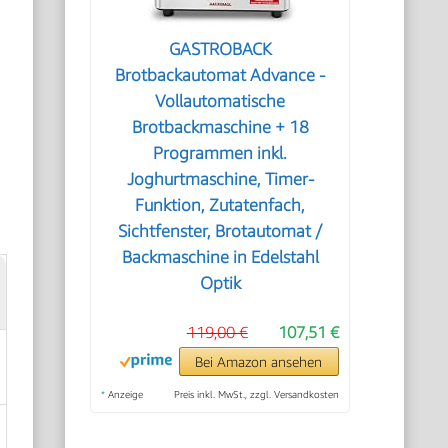
GASTROBACK
Brotbackautomat Advance -
Vollautomatische
Brotbackmaschine + 18
Programmen inkl.
Joghurtmaschine, Timer-
Funktion, Zutatenfach,
Sichtfenster, Brotautomat /
Backmaschine in Edelstahl
Optik
119,00 €
107,51 €
Bei Amazon ansehen
*
Anzeige
Preis inkl. MwSt., zzgl. Versandkosten