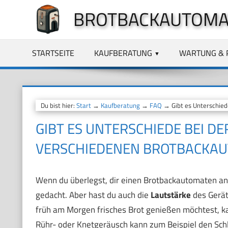
Zum
BROTBACKAUTOMA
Inhalt
springen
STARTSEITE
KAUFBERATUNG
WARTUNG & 
Du bist hier:
Start
→
Kaufberatung
→
FAQ
→ Gibt es Unterschied
GIBT ES UNTERSCHIEDE BEI D
VERSCHIEDENEN BROTBACKA
Wenn du überlegst, dir einen Brotbackautomaten anz
gedacht. Aber hast du auch die
Lautstärke
des Gerät
früh am Morgen frisches Brot genießen möchtest, k
Rühr- oder Knetgeräusch kann zum Beispiel den Schl