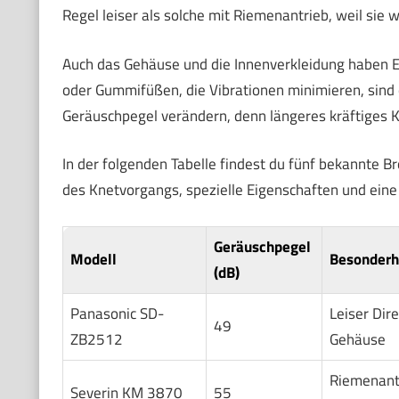
Regel leiser als solche mit Riemenantrieb, weil sie 
Auch das Gehäuse und die Innenverkleidung haben Ei
oder Gummifüßen, die Vibrationen minimieren, sind 
Geräuschpegel verändern, denn längeres kräftiges Kn
In der folgenden Tabelle findest du fünf bekannte
des Knetvorgangs, spezielle Eigenschaften und ein
Geräuschpegel
Modell
Besonderh
(dB)
Panasonic SD-
Leiser Dir
49
ZB2512
Gehäuse
Riemenantr
Severin KM 3870
55