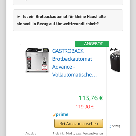
Ist ein Brotbackautomat für kleine Haushalte
sinnvoll in Bezug auf Umweltfreundlichkeit?
ANGEBOT
GASTROBACK
Brotbackautomat
Advance -
Vollautomatische
Brotbackmaschine +
18 Programmen inkl.
113,76 €
Joghurtmaschine,
Timer-Funktion,
119,90 €
Zutatenfach,
Sichtfenster,
Bei Amazon ansehen
*
Anzeige
Brotautomat /
*
Anzeige
Preis inkl. MwSt., zzgl. Versandkosten