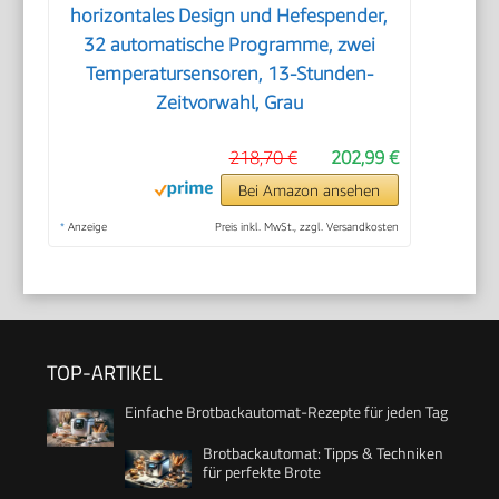
horizontales Design und Hefespender,
32 automatische Programme, zwei
Temperatursensoren, 13-Stunden-
Zeitvorwahl, Grau
218,70 €
202,99 €
Bei Amazon ansehen
*
Anzeige
Preis inkl. MwSt., zzgl. Versandkosten
TOP-ARTIKEL
Einfache Brotbackautomat-Rezepte für jeden Tag
Brotbackautomat: Tipps & Techniken
für perfekte Brote