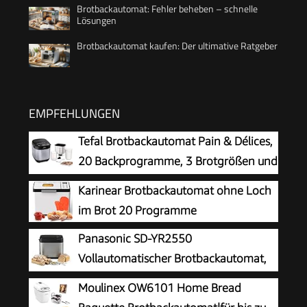
Brotbackautomat: Fehler beheben – schnelle
Lösungen
Brotbackautomat kaufen: Der ultimative Ratgeber
EMPFEHLUNGEN
Tefal Brotbackautomat Pain & Délices,
20 Backprogramme, 3 Brotgrößen und
Bräunungsstufen einstellbar, auch für
Karinear Brotbackautomat ohne Loch
Kuchen - Pizza - Nudelteig, Backform
im Brot 20 Programme
antihaftbeschichtet, schwarz/Edelstahl, PF240E
Panasonic SD-YR2550
Vollautomatischer Brotbackautomat,
horizontales Design, Rosinen-
Moulinex OW6101 Home Bread
Nussverteiler und Hefespender, 31 automatische