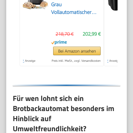
Grau
Vollautomatischer
Brotbackautomat,
horizontales Design
218,70 €
202,99 €
und Hefespender, 32
automatische
Programme, zwei
Bei Amazon ansehen
Temperatursensoren,
*
Anzeige
Preis inkl. MwSt., zzgl. Versandkosten
*
Anzeige
13-Stunden-
Zeitvorwahl, Grau
Für wen lohnt sich ein
Brotbackautomat besonders im
Hinblick auf
Umweltfreundlichkeit?