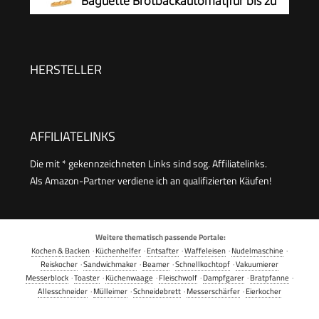
Baguette Brotbackautomat|für bis zu
Programme, zwei Temperatursensoren, 13-
1,5 kg
Stunden-Zeitvorwahl, Silber
Brot|16Programme|hausgemachtes
Brot|antihaftbeschichtete Brotform|
HERSTELLER
inkl.Baguettebleche
&Rezeptheft|1650W|29x27x33cmWeiß
AFFILIATELINKS
Die mit * gekennzeichneten Links sind sog. Affiliatelinks.
Als Amazon-Partner verdiene ich an qualifizierten Käufen!
Weitere thematisch passende Portale:
Kochen & Backen
·
Küchenhelfer
·
Entsafter
·
Waffeleisen
·
Nudelmaschine
·
Reiskocher
·
Sandwichmaker
·
Beamer
·
Schnellkochtopf
·
Vakuumierer
Messerblock
·
Toaster
·
Küchenwaage
·
Fleischwolf
·
Dampfgarer
·
Bratpfanne
·
Allesschneider
·
Mülleimer
·
Schneidebrett
·
Messerschärfer
·
Eierkocher