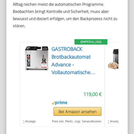
Alltag reichen meist die automatischen Programme.
Beobachten bringt Kontrolle und Sicherheit, muss aber
bewusst und dosiert erfolgen, um den Backprozess nicht zu
stören.
EMPFEHLUNG
GASTROBACK
Brotbackautomat
Advance -
Vollautomatische
Brotbackmaschine +
18 Programmen inkl.
119,00 €
Joghurtmaschine,
Timer-Funktion,
Zutatenfach,
Bei Amazon ansehen
Sichtfenster,
*
Anzeige
Preis inkl. MwSt., zzgl. Versandkosten
*
Anzeige
Brotautomat /