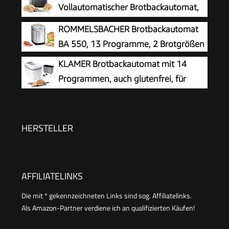
Vollautomatischer Brotbackautomat,
horizontales Design und Hefespender,
ROMMELSBACHER Brotbackautomat
32 automatische Programme, zwei
BA 550, 13 Programme, 2 Brotgrößen
Temperatursensoren, 13-Stunden-Zeitvorwahl,
KLAMER Brotbackautomat mit 14
Grau
Programmen, auch glutenfrei, für
1300 g Teig
HERSTELLER
AFFILIATELINKS
Die mit * gekennzeichneten Links sind sog. Affiliatelinks.
Als Amazon-Partner verdiene ich an qualifizierten Käufen!