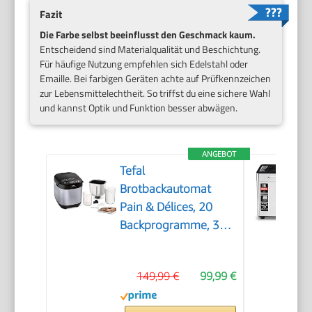
Fazit
Die Farbe selbst beeinflusst den Geschmack kaum.
Entscheidend sind Materialqualität und Beschichtung.
Für häufige Nutzung empfehlen sich Edelstahl oder
Emaille. Bei farbigen Geräten achte auf Prüfkennzeichen
zur Lebensmittelechtheit. So triffst du eine sichere Wahl
und kannst Optik und Funktion besser abwägen.
ANGEBOT
Tefal
Brotbackautomat
Pain & Délices, 20
Backprogramme, 3
Brotgrößen und
Bräunungsstufen
149,99 €
99,99 €
einstellbar, auch für
Kuchen - Pizza -