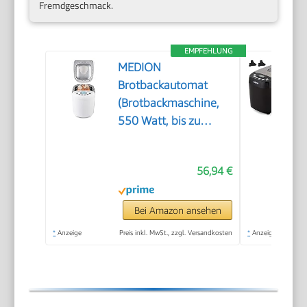
Fremdgeschmack.
EMPFEHLUNG
MEDION
Brotbackautomat
(Brotbackmaschine,
550 Watt, bis zu
1000g, 19
Backprogramme, 3
56,94 €
Bräunungsgrade,
Warmhaltefunktion,
Zeitvorwahl MD
Bei Amazon ansehen
11011)
*
Anzeige
Preis inkl. MwSt., zzgl. Versandkosten
*
Anzeige