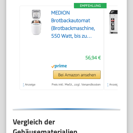
EMPFEHLUNG
MEDION
Brotbackautomat
(Brotbackmaschine,
550 Watt, bis zu
1000g, 19
Backprogramme, 3
56,94 €
Bräunungsgrade,
Warmhaltefunktion,
Zeitvorwahl MD
Bei Amazon ansehen
11011)
*
Anzeige
Preis inkl. MwSt., zzgl. Versandkosten
*
Anzeige
Vergleich der
Gehäusematerialien