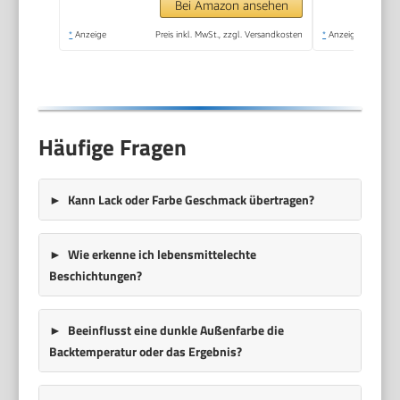
Nudelteig, Backform
Bei Amazon ansehen
antihaftbeschichtet,
*
Anzeige
Preis inkl. MwSt., zzgl. Versandkosten
*
Anzeige
schwarz/Edelstahl,
PF240E
Häufige Fragen
Kann Lack oder Farbe Geschmack übertragen?
Wie erkenne ich lebensmittelechte
Beschichtungen?
Beeinflusst eine dunkle Außenfarbe die
Backtemperatur oder das Ergebnis?