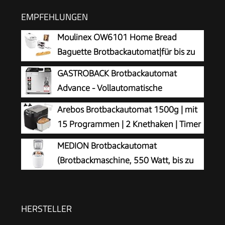
EMPFEHLUNGEN
Moulinex OW6101 Home Bread
Baguette Brotbackautomat|für bis zu
1,5 kg
GASTROBACK Brotbackautomat
Brot|16Programme|hausgemachtes
Advance - Vollautomatische
Brot|antihaftbeschichtete Brotform|
Brotbackmaschine + 18 Programmen
Arebos Brotbackautomat 1500g | mit
inkl.Baguettebleche
inkl. Joghurtmaschine, Timer-Funktion,
15 Programmen | 2 Knethaken | Timer
&Rezeptheft|1650W|29x27x33cmWeiß
Zutatenfach, Sichtfenster, Brotautomat /
| LCD Display | 3 Bräunungsgrade und
MEDION Brotbackautomat
Backmaschine in Edelstahl Optik
Brotgrößen | 850 W | Schwarz
(Brotbackmaschine, 550 Watt, bis zu
1000g, 19 Backprogramme, 3
Bräunungsgrade, Warmhaltefunktion,
Zeitvorwahl MD 11011)
HERSTELLER