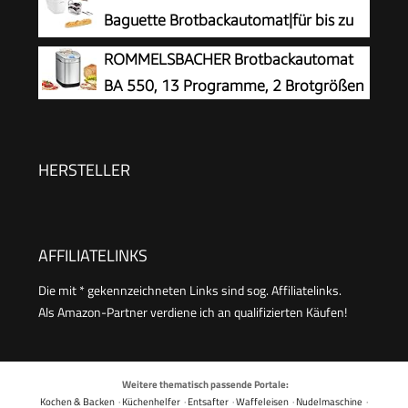
Nussverteiler und Hefespender, 31 automatische
Baguette Brotbackautomat|für bis zu
Programme, zwei Temperatursensoren, 13-
1,5 kg
ROMMELSBACHER Brotbackautomat
Stunden-Zeitvorwahl, Silber
Brot|16Programme|hausgemachtes
BA 550, 13 Programme, 2 Brotgrößen
Brot|antihaftbeschichtete Brotform|
inkl.Baguettebleche
&Rezeptheft|1650W|29x27x33cmWeiß
HERSTELLER
AFFILIATELINKS
Die mit * gekennzeichneten Links sind sog. Affiliatelinks.
Als Amazon-Partner verdiene ich an qualifizierten Käufen!
Weitere thematisch passende Portale:
Kochen & Backen
·
Küchenhelfer
·
Entsafter
·
Waffeleisen
·
Nudelmaschine
·