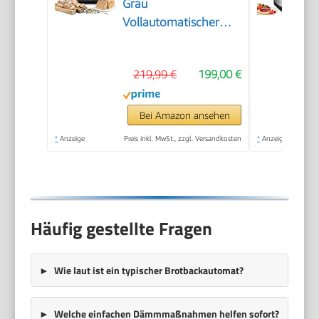
Grau
Vollautomatischer
Brotbackautomat,
horizontales Design
219,99 €
199,00 €
und Hefespender, 32
automatische
Programme, zwei
Bei Amazon ansehen
Temperatursensoren,
*
Anzeige
Preis inkl. MwSt., zzgl. Versandkosten
*
Anzeige
13-Stunden-
Zeitvorwahl, Grau
Häufig gestellte Fragen
Wie laut ist ein typischer Brotbackautomat?
Welche einfachen Dämmmaßnahmen helfen sofort?