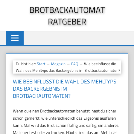
Zum
BROTBACKAUTOMAT
Inhalt
RATGEBER
springen
Du bist hier:
Start
→
Magazin
→
FAQ
→ Wie beeinflusst die
Wahl des Mehltyps das Backergebnis im Brotbackautomaten?
WIE BEEINFLUSST DIE WAHL DES MEHLTYPS
DAS BACKERGEBNIS IM
BROTBACKAUTOMATEN?
Wenn du einen Brotbackautomaten benutzt, hast du sicher
schon gemerkt, wie unterschiedlich das Ergebnis ausfallen
kann. Mal wird das Brot schön fluffig und saftig, ein anderes
Mal eher fest oder zu trocken. Häufig liegt das am Mehl, das