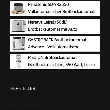
Panasonic SD-YR2550
Vollautomatischer Brotbackautomat,
horizontales Design, Rosinen-
Neretva Leise(≤30dB)
Nussverteiler und Hefespender, 31 automatische
Brotbackautomat mit Auto
Programme, zwei Temperatursensoren, 13-
Zutatenfach & Doppelheizung
GASTROBACK Brotbackautomat
Stunden-Zeitvorwahl, Silber
Advance - Vollautomatische
Brotbackmaschine + 18 Programmen
MEDION Brotbackautomat
inkl. Joghurtmaschine, Timer-Funktion,
(Brotbackmaschine, 550 Watt, bis zu
Zutatenfach, Sichtfenster, Brotautomat /
1000g, 19 Backprogramme, 3
Backmaschine in Edelstahl Optik
Bräunungsgrade, Warmhaltefunktion,
Zeitvorwahl MD 11011)
HERSTELLER