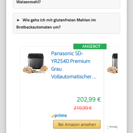
Weizenmehl?
Wie gehe ich mit glutenfreien Mehlen im
Brotbackautomaten um?
ANGEBOT
Panasonic SD-
YR2540 Premium
Grau
Vollautomatischer
Brotbackautomat,
horizontales Design
202,99 €
und Hefespender, 32
automatische
219,99 €
Programme, zwei
Temperatursensoren,
Bei Amazon ansehen
*
Anzeige
13-Stunden-