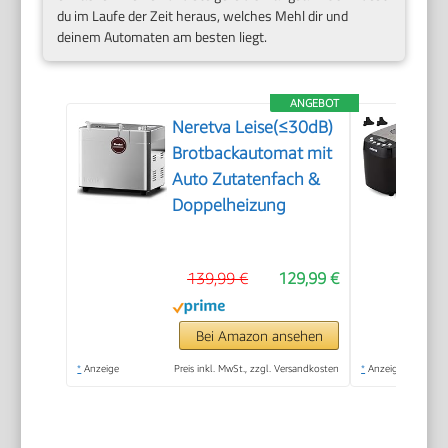
du im Laufe der Zeit heraus, welches Mehl dir und
deinem Automaten am besten liegt.
ANGEBOT
Neretva Leise(≤30dB)
Brotbackautomat mit
Auto Zutatenfach &
Doppelheizung
139,99 €
129,99 €
Bei Amazon ansehen
*
Anzeige
Preis inkl. MwSt., zzgl. Versandkosten
*
Anzeige