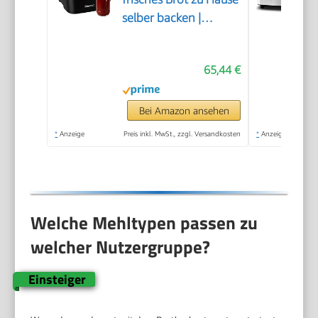
selber backen |
automatische
Zubereitung &
65,44 €
Warmhaltefunktion |
Backautomat mit
Timer | einfache
Bei Amazon ansehen
Bedienung über
*
Anzeige
Preis inkl. MwSt., zzgl. Versandkosten
*
Anzeige
Display | 12
Backprogramme |
BBA 3774
Welche Mehltypen passen zu
welcher Nutzergruppe?
Einsteiger