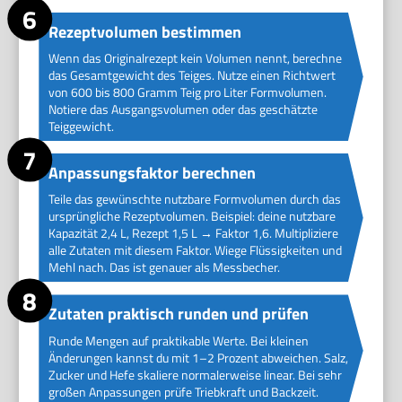
Rezeptvolumen bestimmen
Wenn das Originalrezept kein Volumen nennt, berechne
das Gesamtgewicht des Teiges. Nutze einen Richtwert
von 600 bis 800 Gramm Teig pro Liter Formvolumen.
Notiere das Ausgangsvolumen oder das geschätzte
Teiggewicht.
Anpassungsfaktor berechnen
Teile das gewünschte nutzbare Formvolumen durch das
ursprüngliche Rezeptvolumen. Beispiel: deine nutzbare
Kapazität 2,4 L, Rezept 1,5 L → Faktor 1,6. Multipliziere
alle Zutaten mit diesem Faktor. Wiege Flüssigkeiten und
Mehl nach. Das ist genauer als Messbecher.
Zutaten praktisch runden und prüfen
Runde Mengen auf praktikable Werte. Bei kleinen
Änderungen kannst du mit 1–2 Prozent abweichen. Salz,
Zucker und Hefe skaliere normalerweise linear. Bei sehr
großen Anpassungen prüfe Triebkraft und Backzeit.