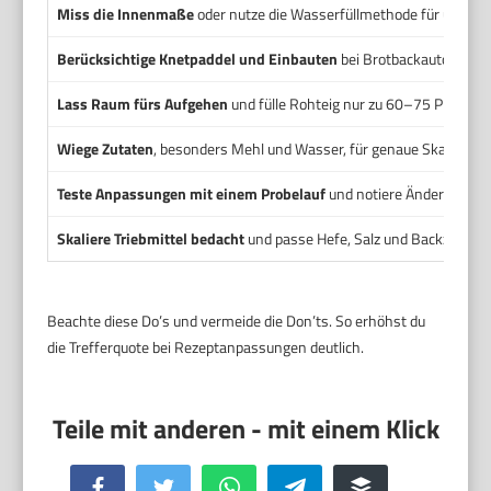
Miss die Innenmaße
oder nutze die Wasserfüllmethode für unreg
Berücksichtige Knetpaddel und Einbauten
bei Brotbackautomaten 
Lass Raum fürs Aufgehen
und fülle Rohteig nur zu 60–75 Prozent d
Wiege Zutaten
, besonders Mehl und Wasser, für genaue Skalierung
Teste Anpassungen mit einem Probelauf
und notiere Änderungen 
Skaliere Triebmittel bedacht
und passe Hefe, Salz und Backzeit be
Beachte diese Do’s und vermeide die Don’ts. So erhöhst du
die Trefferquote bei Rezeptanpassungen deutlich.
Facebook
Twitter
WhatsApp
Telegram
Buffer