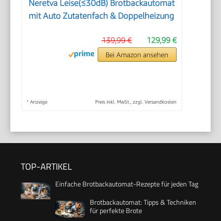
Neretva Leise(≤30dB) Brotbackautomat
mit Auto Zutatenfach & Doppelheizung
139,99 €
129,99 €
Bei Amazon ansehen
*
Anzeige
Preis inkl. MwSt., zzgl. Versandkosten
TOP-ARTIKEL
Einfache Brotbackautomat-Rezepte für jeden Tag
Brotbackautomat: Tipps & Techniken
für perfekte Brote