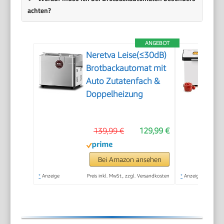
achten?
ANGEBOT
Neretva Leise(≤30dB)
Brotbackautomat mit
Auto Zutatenfach &
Doppelheizung
139,99 €
129,99 €
Bei Amazon ansehen
*
Anzeige
Preis inkl. MwSt., zzgl. Versandkosten
*
Anzeige