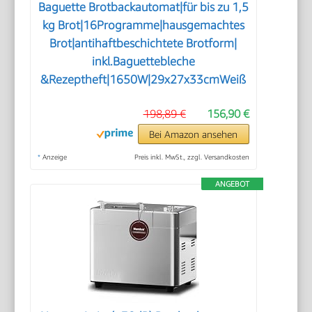
Baguette Brotbackautomat|für bis zu 1,5
kg Brot|16Programme|hausgemachtes
Brot|antihaftbeschichtete Brotform|
inkl.Baguettebleche
&Rezeptheft|1650W|29x27x33cmWeiß
198,89 €
156,90 €
Bei Amazon ansehen
*
Anzeige
Preis inkl. MwSt., zzgl. Versandkosten
ANGEBOT