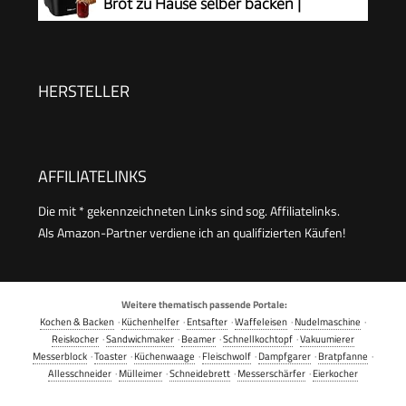
Brot zu Hause selber backen |
automatische Zubereitung &
Warmhaltefunktion | Backautomat mit Timer |
einfache Bedienung über Display | 12
HERSTELLER
Backprogramme | BBA 3774
AFFILIATELINKS
Die mit * gekennzeichneten Links sind sog. Affiliatelinks.
Als Amazon-Partner verdiene ich an qualifizierten Käufen!
Weitere thematisch passende Portale:
Kochen & Backen
·
Küchenhelfer
·
Entsafter
·
Waffeleisen
·
Nudelmaschine
·
Reiskocher
·
Sandwichmaker
·
Beamer
·
Schnellkochtopf
·
Vakuumierer
Messerblock
·
Toaster
·
Küchenwaage
·
Fleischwolf
·
Dampfgarer
·
Bratpfanne
·
Allesschneider
·
Mülleimer
·
Schneidebrett
·
Messerschärfer
·
Eierkocher