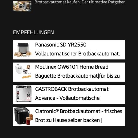
Brotbackautomat kaufen: Der ultimative Ratgeber
EMPFEHLUNGEN
Panasonic SD-YR2550
Vollautomatischer Brotbackautomat,
horizontales Design, Rosinen-
Moulinex OW6101 Home Bread
Nussverteiler und Hefespender, 31 automatische
Baguette Brotbackautomat|für bis zu
Programme, zwei Temperatursensoren, 13-
1,5 kg
GASTROBACK Brotbackautomat
Stunden-Zeitvorwahl, Silber
Brot|16Programme|hausgemachtes
Advance - Vollautomatische
Brot|antihaftbeschichtete Brotform|
Brotbackmaschine + 18 Programmen
Clatronic® Brotbackautomat - frisches
inkl.Baguettebleche
inkl. Joghurtmaschine, Timer-Funktion,
Brot zu Hause selber backen |
&Rezeptheft|1650W|29x27x33cmWeiß
Zutatenfach, Sichtfenster, Brotautomat /
automatische Zubereitung &
Backmaschine in Edelstahl Optik
Warmhaltefunktion | Backautomat mit Timer |