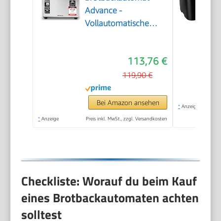
Advance -
Vollautomatische
Brotbackmaschine +
18 Programmen inkl.
113,76 €
Joghurtmaschine,
Timer-Funktion,
119,90 €
Zutatenfach,
Sichtfenster,
Bei Amazon ansehen
*
Anzeige
Brotautomat /
*
Anzeige
Preis inkl. MwSt., zzgl. Versandkosten
Backmaschine in
Edelstahl Optik
Checkliste: Worauf du beim Kauf
eines Brotbackautomaten achten
solltest