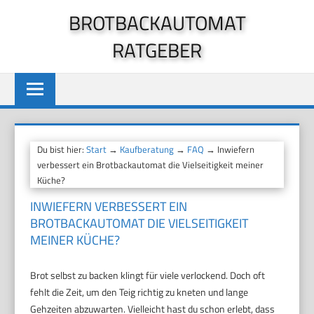
Zum
BROTBACKAUTOMAT
Inhalt
RATGEBER
springen
Du bist hier:
Start
→
Kaufberatung
→
FAQ
→ Inwiefern
verbessert ein Brotbackautomat die Vielseitigkeit meiner
Küche?
INWIEFERN VERBESSERT EIN
BROTBACKAUTOMAT DIE VIELSEITIGKEIT
MEINER KÜCHE?
Brot selbst zu backen klingt für viele verlockend. Doch oft
fehlt die Zeit, um den Teig richtig zu kneten und lange
Gehzeiten abzuwarten. Vielleicht hast du schon erlebt, dass