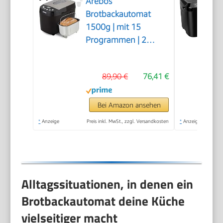
Arebos
Brotbackautomat
1500g | mit 15
Programmen | 2
Knethaken | Timer |
LCD Display | 3
89,90 €
76,41 €
Bräunungsgrade und
Brotgrößen | 850 W |
Schwarz
Bei Amazon ansehen
*
Anzeige
Preis inkl. MwSt., zzgl. Versandkosten
*
Anzeige
Alltagssituationen, in denen ein
Brotbackautomat deine Küche
vielseitiger macht