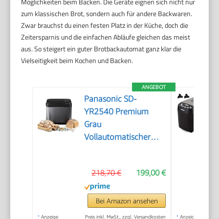
Möglichkeiten beim Backen. Die Geräte eignen sich nicht nur
zum klassischen Brot, sondern auch für andere Backwaren.
Zwar brauchst du einen festen Platz in der Küche, doch die
Zeitersparnis und die einfachen Abläufe gleichen das meist
aus. So steigert ein guter Brotbackautomat ganz klar die
Vielseitigkeit beim Kochen und Backen.
ANGEBOT
Panasonic SD-
YR2540 Premium
Grau
Vollautomatischer
Brotbackautomat,
horizontales Design
218,70 €
199,00 €
und Hefespender, 32
automatische
Programme, zwei
Bei Amazon ansehen
Temperatursensoren,
*
Anzeige
Preis inkl. MwSt., zzgl. Versandkosten
*
Anzeige