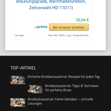
Bräunungsgrade, Warmhaltefunktion,
Zeitvorwahl MD 11011)
56,94 €
Bei Amazon ansehen
*
Anzeige
Preis inkl. MwSt., zzgl. Versandkosten
TOP-ARTIKEL
Einfache Brotbackautomat-Rezepte für jeden Tag
Brotbackautomat: Tipps & Techniken
für perfekte Brote
Brotbackautomat: Fehler beheben – schnelle
Lösungen