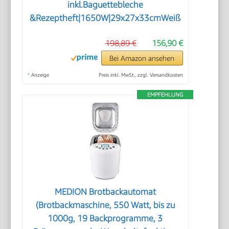
inkl.Baguettebleche
&Rezeptheft|1650W|29x27x33cmWeiß
198,89 €
156,90 €
Bei Amazon ansehen
*
Anzeige
Preis inkl. MwSt., zzgl. Versandkosten
EMPFEHLUNG
MEDION Brotbackautomat
(Brotbackmaschine, 550 Watt, bis zu
1000g, 19 Backprogramme, 3