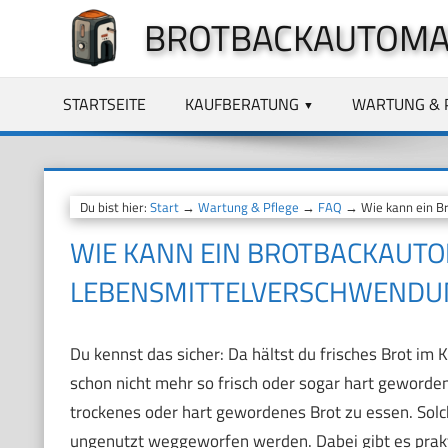
Zum
BROTBACKAUTOMA
Inhalt
springen
STARTSEITE
KAUFBERATUNG
WARTUNG & 
Du bist hier:
Start
→
Wartung & Pflege
→
FAQ
→ Wie kann ein Br
WIE KANN EIN BROTBACKAUTO
LEBENSMITTELVERSCHWENDUN
Du kennst das sicher: Da hältst du frisches Brot im
schon nicht mehr so frisch oder sogar hart geworden
trockenes oder hart gewordenes Brot zu essen. Solc
ungenutzt weggeworfen werden. Dabei gibt es pra