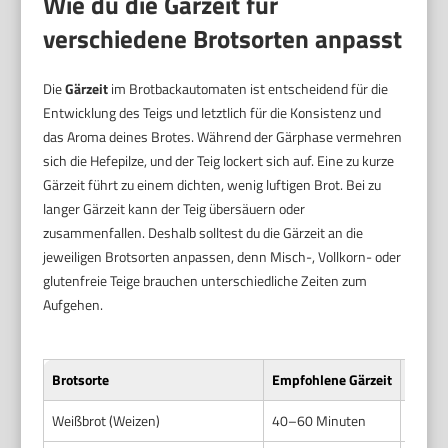
Wie du die Gärzeit für
verschiedene Brotsorten anpasst
Die
Gärzeit
im Brotbackautomaten ist entscheidend für die
Entwicklung des Teigs und letztlich für die Konsistenz und
das Aroma deines Brotes. Während der Gärphase vermehren
sich die Hefepilze, und der Teig lockert sich auf. Eine zu kurze
Gärzeit führt zu einem dichten, wenig luftigen Brot. Bei zu
langer Gärzeit kann der Teig übersäuern oder
zusammenfallen. Deshalb solltest du die Gärzeit an die
jeweiligen Brotsorten anpassen, denn Misch-, Vollkorn- oder
glutenfreie Teige brauchen unterschiedliche Zeiten zum
Aufgehen.
Brotsorte
Empfohlene Gärzeit
Wicht
Weißbrot (Weizen)
40–60 Minuten
Standa