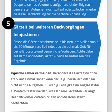
Doppelte seines Volumens aufgehen. Ist der Teig nach
dem ersten Aufgehen noch zu fest oder zu locker, merke
dir diese Beobachtung für die nächste Anpassung.
Gärzeit bei weiteren Backvorgängen
feinjustieren
Passe die Gärzeit schrittweise in kleinen Intervallen von 5
bis 10 Minuten an. So findest du die optimale Zeit für
deine Brotsorte und persönliche Vorlieben. Achte dabei
auf Klima und Mehlqualität – beide beeinflussen das
Ergebnis.
Typische Fehler vermeiden:
Verändere die Gärzeit nicht zu
stark auf einmal, sonst kann der Teig übersäuern oder gar
nicht richtig aufgehen. Zu wenig Flüssigkeit im Teig lässt ihn
außerdem fester werden, was längere Gärzeiten verlangt.
Deshalb vorher Zutaten prüfen und die Konsistenz
beobachten.