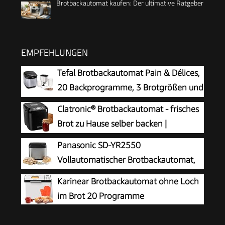
Brotbackautomat kaufen: Der ultimative Ratgeber
EMPFEHLUNGEN
Tefal Brotbackautomat Pain & Délices,
20 Backprogramme, 3 Brotgrößen und
Bräunungsstufen einstellbar, auch für
Clatronic® Brotbackautomat - frisches
Kuchen - Pizza - Nudelteig, Backform
Brot zu Hause selber backen |
antihaftbeschichtet, schwarz/Edelstahl, PF240E
automatische Zubereitung &
Panasonic SD-YR2550
Warmhaltefunktion | Backautomat mit Timer |
Vollautomatischer Brotbackautomat,
einfache Bedienung über Display | 12
horizontales Design, Rosinen-
Karinear Brotbackautomat ohne Loch
Backprogramme | BBA 3774
Nussverteiler und Hefespender, 31 automatische
im Brot 20 Programme
Programme, zwei Temperatursensoren, 13-
Stunden-Zeitvorwahl, Silber