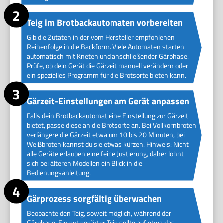
Teig im Brotbackautomaten vorbereiten
Gib die Zutaten in der vom Hersteller empfohlenen
Reihenfolge in die Backform. Viele Automaten starten
automatisch mit Kneten und anschließender Gärphase.
Prüfe, ob dein Gerät die Gärzeit manuell verändern oder
ein spezielles Programm für die Brotsorte bieten kann.
Gärzeit-Einstellungen am Gerät anpassen
Falls dein Brotbackautomat eine Einstellung zur Gärzeit
bietet, passe diese an die Brotsorte an. Bei Vollkornbroten
verlängere die Gärzeit etwa um 10 bis 20 Minuten, bei
Weißbroten kannst du sie etwas kürzen. Hinweis: Nicht
alle Geräte erlauben eine feine Justierung, daher lohnt
sich bei älteren Modellen ein Blick in die
Bedienungsanleitung.
Gärprozess sorgfältig überwachen
Beobachte den Teig, soweit möglich, während der
Gärphase. Ein gut gegärter Teig sollte auf etwa das