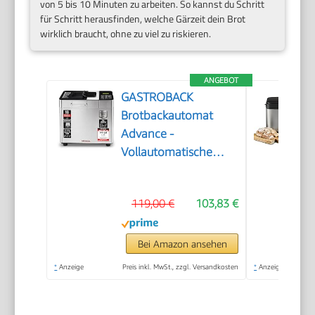
von 5 bis 10 Minuten zu arbeiten. So kannst du Schritt
für Schritt herausfinden, welche Gärzeit dein Brot
wirklich braucht, ohne zu viel zu riskieren.
ANGEBOT
GASTROBACK
Brotbackautomat
Advance -
Vollautomatische
Brotbackmaschine +
18 Programmen inkl.
119,00 €
103,83 €
Joghurtmaschine,
Timer-Funktion,
Zutatenfach,
Bei Amazon ansehen
Sichtfenster,
*
Anzeige
Preis inkl. MwSt., zzgl. Versandkosten
*
Anzeige
Brotautomat /
Backmaschine in