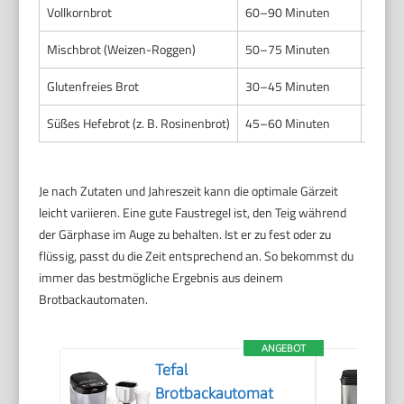
Vollkornbrot
60–90 Minuten
Länger
Mischbrot (Weizen-Roggen)
50–75 Minuten
Teig s
Glutenfreies Brot
30–45 Minuten
Kürzer
Süßes Hefebrot (z. B. Rosinenbrot)
45–60 Minuten
Achte 
Je nach Zutaten und Jahreszeit kann die optimale Gärzeit
leicht variieren. Eine gute Faustregel ist, den Teig während
der Gärphase im Auge zu behalten. Ist er zu fest oder zu
flüssig, passt du die Zeit entsprechend an. So bekommst du
immer das bestmögliche Ergebnis aus deinem
Brotbackautomaten.
ANGEBOT
Tefal
Brotbackautomat