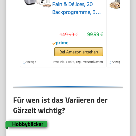
Pain & Délices, 20
Backprogramme, 3
Brotgrößen und
Bräunungsstufen
149,99 €
99,99 €
einstellbar, auch für
Kuchen - Pizza -
Nudelteig, Backform
Bei Amazon ansehen
antihaftbeschichtet,
*
Anzeige
Preis inkl. MwSt., zzgl. Versandkosten
*
Anzeige
schwarz/Edelstahl,
PF240E
Für wen ist das Variieren der
Gärzeit wichtig?
Hobbybäcker