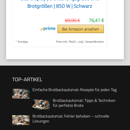
Brotgrößen | 850 W | Schwarz
89,90 €
76,41 €
Bei Amazon ansehen
*
Anzeige
Preis inkl. MwSt., zzgl. Versandkosten
TOP-ARTIKEL
Einfache Brotbackautomat-Rezepte für jeden Tag
Brotbackautomat: Tipps & Techniken
für perfekte Brote
Brotbackautomat: Fehler beheben – schnelle
Lösungen