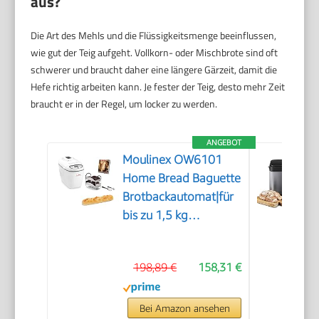
aus?
Die Art des Mehls und die Flüssigkeitsmenge beeinflussen,
wie gut der Teig aufgeht. Vollkorn- oder Mischbrote sind oft
schwerer und braucht daher eine längere Gärzeit, damit die
Hefe richtig arbeiten kann. Je fester der Teig, desto mehr Zeit
braucht er in der Regel, um locker zu werden.
ANGEBOT
Moulinex OW6101
Home Bread Baguette
Brotbackautomat|für
bis zu 1,5 kg
Brot|16Programme|hausgemachtes
Brot|antihaftbeschichtete
198,89 €
158,31 €
Brotform|
inkl.Baguettebleche
&Rezeptheft|1650W|29x27x33cmW
Bei Amazon ansehen