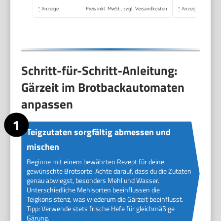
*
Anzeige
Preis inkl. MwSt., zzgl. Versandkosten
*
Anzeige
Schritt-für-Schritt-Anleitung:
Gärzeit im Brotbackautomaten
anpassen
Teigzutaten sorgfältig abmessen und
mischen
Beginne mit einem bewährten Rezept für deine
gewünschte Brotsorte. Achte darauf, dass du die Zutaten
genau abwiegst, besonders Mehl und Wasser.
Unterschiedliche Mehlsorten beeinflussen die
Teigkonsistenz, was wiederum die Gärzeit beeinflusst.
Tipp: Verwende stets frische Hefe für gleichmäßige
Gärung.