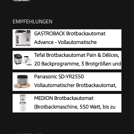
EMPFEHLUNGEN
GASTROBACK Brotbackautomat
Advance - Vollautomatische
Brotbackmaschine + 18 Programmen
Tefal Brotbackautomat Pain & Délices,
inkl. Joghurtmaschine, Timer-Funktion,
20 Backprogramme, 3 Brotgrößen und
Zutatenfach, Sichtfenster, Brotautomat /
Bräunungsstufen einstellbar, auch für
Panasonic SD-YR2550
Backmaschine in Edelstahl Optik
Kuchen - Pizza - Nudelteig, Backform
Vollautomatischer Brotbackautomat,
antihaftbeschichtet, schwarz/Edelstahl, PF240E
horizontales Design, Rosinen-
MEDION Brotbackautomat
Nussverteiler und Hefespender, 31 automatische
(Brotbackmaschine, 550 Watt, bis zu
Programme, zwei Temperatursensoren, 13-
1000g, 19 Backprogramme, 3
Stunden-Zeitvorwahl, Silber
Bräunungsgrade, Warmhaltefunktion,
Zeitvorwahl MD 11011)