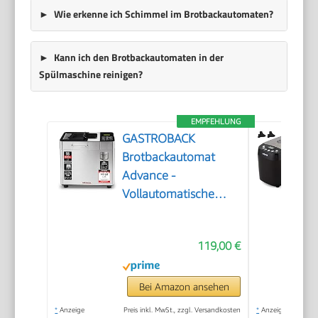
Wie erkenne ich Schimmel im Brotbackautomaten?
Kann ich den Brotbackautomaten in der
Spülmaschine reinigen?
EMPFEHLUNG
GASTROBACK
Brotbackautomat
Advance -
Vollautomatische
Brotbackmaschine +
18 Programmen inkl.
119,00 €
Joghurtmaschine,
Timer-Funktion,
Zutatenfach,
Bei Amazon ansehen
Sichtfenster,
*
Anzeige
Preis inkl. MwSt., zzgl. Versandkosten
*
Anzeige