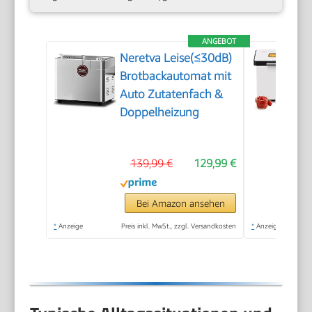
ANGEBOT
Neretva Leise(≤30dB)
Brotbackautomat mit
Auto Zutatenfach &
Doppelheizung
139,99 €
129,99 €
Bei Amazon ansehen
*
Anzeige
Preis inkl. MwSt., zzgl. Versandkosten
*
Anzeige