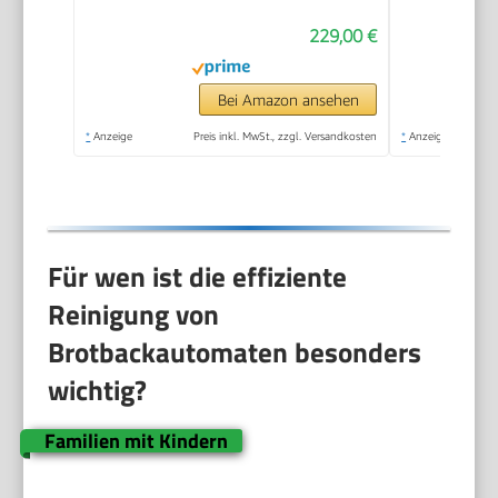
Rosinen-Nussverteiler
229,00 €
und Hefespender, 31
automatische
Programme, zwei
Bei Amazon ansehen
Temperatursensoren,
*
Anzeige
Preis inkl. MwSt., zzgl. Versandkosten
*
Anzeige
13-Stunden-
Zeitvorwahl, Silber
Für wen ist die effiziente
Reinigung von
Brotbackautomaten besonders
wichtig?
Familien mit Kindern